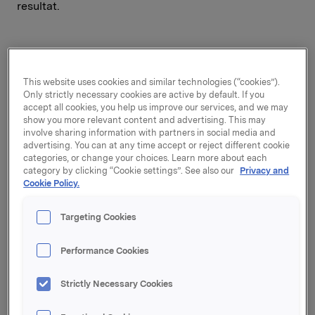
resultat.
Driftsresultatet i Orkla Foods var marginalt høyere
enn i fjor selv med en svak svensk krone og høye
This website uses cookies and similar technologies (“cookies”).
råvarepriser. Stabburet i Norge og Felix Abba i
Only strictly necessary cookies are active by default. If you
Finland viser en positiv utvikling.
accept all cookies, you help us improve our services, and we may
Orkla Medias driftsinntekter økte som følge av
show you more relevant content and advertising. This may
konsolidering av Berlingske, men driftsresultatet ble
involve sharing information with partners in social media and
svekket pga tilbakegangen i det polske, danske og
advertising. You can at any time accept or reject different cookie
categories, or change your choices. Learn more about each
den senere tid også det norske annonsemarkedet.
category by clicking “Cookie settings”. See also our
Privacy and
Orkla Media har implementert omfattende
Cookie Policy.
kostnadsreduksjonsprogram for å møte det svake
annonsemarkedet.
Targeting Cookies
Performance Cookies
Resultat etter skatt falt betydelig i sammenligning
med i fjor pga svært høye realiserte gevinster på salg
av finansielle investeringer i tredje kvartal i 2000.
Strictly Necessary Cookies
Aksjeporteføljen har i de første 9 måneder hatt en