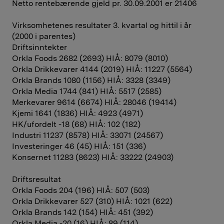
Netto rentebærende gjeld pr. 30.09.2001 er 21406
Virksomhetenes resultater 3. kvartal og hittil i år
(2000 i parentes)
Driftsinntekter
Orkla Foods 2682 (2693) HIÅ: 8079 (8010)
Orkla Drikkevarer 4144 (2019) HIÅ: 11227 (5564)
Orkla Brands 1080 (1156) HIÅ: 3328 (3349)
Orkla Media 1744 (841) HIÅ: 5517 (2585)
Merkevarer 9614 (6674) HIÅ: 28046 (19414)
Kjemi 1641 (1836) HIÅ: 4923 (4971)
HK/ufordelt -18 (68) HIÅ: 102 (182)
Industri 11237 (8578) HIÅ: 33071 (24567)
Investeringer 46 (45) HIÅ: 151 (336)
Konsernet 11283 (8623) HIÅ: 33222 (24903)
Driftsresultat
Orkla Foods 204 (196) HIÅ: 507 (503)
Orkla Drikkevarer 527 (310) HIÅ: 1021 (622)
Orkla Brands 142 (154) HIÅ: 451 (392)
Orkla Media -20 (16) HIÅ: 89 (114)