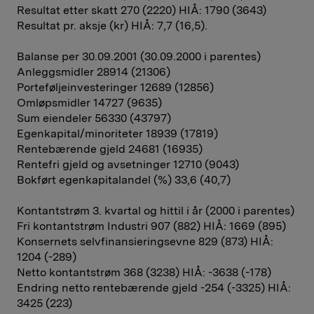
Resultat etter skatt 270 (2220) HIÅ: 1790 (3643)
Resultat pr. aksje (kr) HIÅ: 7,7 (16,5).
Balanse per 30.09.2001 (30.09.2000 i parentes)
Anleggsmidler 28914 (21306)
Porteføljeinvesteringer 12689 (12856)
Omløpsmidler 14727 (9635)
Sum eiendeler 56330 (43797)
Egenkapital/minoriteter 18939 (17819)
Rentebærende gjeld 24681 (16935)
Rentefri gjeld og avsetninger 12710 (9043)
Bokført egenkapitalandel (%) 33,6 (40,7)
Kontantstrøm 3. kvartal og hittil i år (2000 i parentes)
Fri kontantstrøm Industri 907 (882) HIÅ: 1669 (895)
Konsernets selvfinansieringsevne 829 (873) HIÅ:
1204 (-289)
Netto kontantstrøm 368 (3238) HIÅ: -3638 (-178)
Endring netto rentebærende gjeld -254 (-3325) HIÅ:
3425 (223)