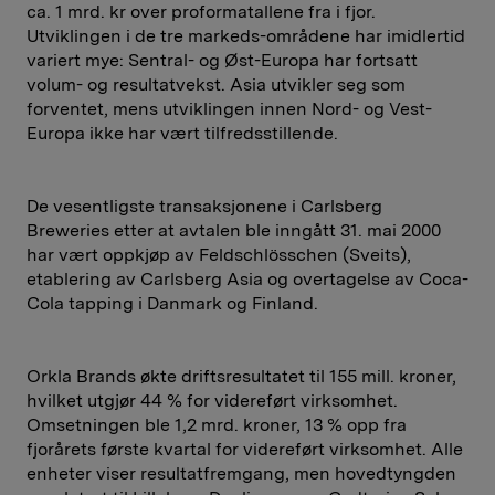
ca. 1 mrd. kr over proformatallene fra i fjor.
Utviklingen i de tre markeds-områdene har imidlertid
variert mye: Sentral- og Øst-Europa har fortsatt
volum- og resultatvekst. Asia utvikler seg som
forventet, mens utviklingen innen Nord- og Vest-
Europa ikke har vært tilfredsstillende.
De vesentligste transaksjonene i Carlsberg
Breweries etter at avtalen ble inngått 31. mai 2000
har vært oppkjøp av Feldschlösschen (Sveits),
etablering av Carlsberg Asia og overtagelse av Coca-
Cola tapping i Danmark og Finland.
Orkla Brands økte driftsresultatet til 155 mill. kroner,
hvilket utgjør 44 % for videreført virksomhet.
Omsetningen ble 1,2 mrd. kroner, 13 % opp fra
fjorårets første kvartal for videreført virksomhet. Alle
enheter viser resultatfremgang, men hovedtyngden