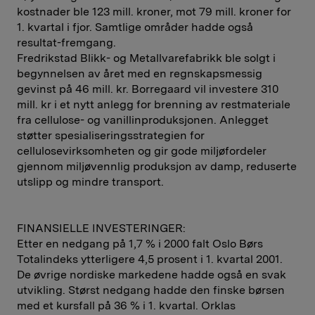
kostnader ble 123 mill. kroner, mot 79 mill. kroner for
1. kvartal i fjor. Samtlige områder hadde også
resultat-fremgang.
Fredrikstad Blikk- og Metallvarefabrikk ble solgt i
begynnelsen av året med en regnskapsmessig
gevinst på 46 mill. kr. Borregaard vil investere 310
mill. kr i et nytt anlegg for brenning av restmateriale
fra cellulose- og vanillinproduksjonen. Anlegget
støtter spesialiseringsstrategien for
cellulosevirksomheten og gir gode miljøfordeler
gjennom miljøvennlig produksjon av damp, reduserte
utslipp og mindre transport.
FINANSIELLE INVESTERINGER:
Etter en nedgang på 1,7 % i 2000 falt Oslo Børs
Totalindeks ytterligere 4,5 prosent i 1. kvartal 2001.
De øvrige nordiske markedene hadde også en svak
utvikling. Størst nedgang hadde den finske børsen
med et kursfall på 36 % i 1. kvartal. Orklas