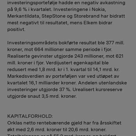
investeringsportefølje hadde en negativ avkastning
på 9,6 % i kvartalet. Investeringene i Nokia,
Merkantildata, StepStone og Storebrand har bidratt
mest negativt til resultatet, mens Elkem bidrar
positivt.
Investeringsområdets bokførte resultat ble 377 mill.
kroner, mot 664 millioner samme periode i fjor.
Realiserte gevinster utgjorde 243 millioner, mot 621
mill. kroner i fjor. Verdijustert egenkapital ble
redusert med 1,8 mrd. kr i 1. kvartal til 14,1 mrd. kr.
Markedsverdien av porteføljen var ved utløpet av
kvartalet 16,1 milliarder kroner. Andelen utenlandske
investeringer utgjorde 37 %. Urealisert kursreserve
utgjorde snaut 3,5 mrd. kroner.
KAPITALFORHOLD:
Orklas netto rentebærende gjeld har fra årsskiftet
økt med 2,6 mrd. kroner til 20,6 mrd. kroner.