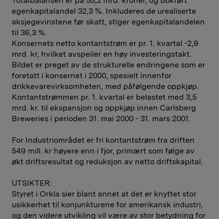
Totalbalansen er på 55,2 mrd. kroner, og bokført
egenkapitalandel 32,3 %. Inkluderes de urealiserte
aksjegevinstene før skatt, stiger egenkapitalandelen
til 36,3 %.
Konsernets netto kontantstrøm er pr. 1. kvartal -2,9
mrd. kr, hvilket avspeiler en høy investeringstakt.
Bildet er preget av de strukturelle endringene som er
foretatt i konsernet i 2000, spesielt innenfor
drikkevarevirksomheten, med påfølgende oppkjøp.
Kontantstrømmen pr. 1. kvartal er belastet med 3,5
mrd. kr. til ekspansjon og oppkjøp innen Carlsberg
Breweries i perioden 31. mai 2000 - 31. mars 2001.
For Industriområdet er fri kontantstrøm fra driften
549 mill. kr høyere enn i fjor, primært som følge av
økt driftsresultat og reduksjon av netto driftskapital.
UTSIKTER:
Styret i Orkla sier blant annet at det er knyttet stor
usikkerhet til konjunkturene for amerikansk industri,
og den videre utvikling vil være av stor betydning for