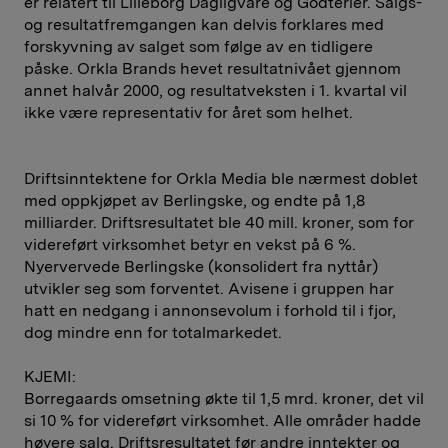
er relatert til Lilleborg Dagligvare og Godterier. Salgs-
og resultatfremgangen kan delvis forklares med
forskyvning av salget som følge av en tidligere
påske. Orkla Brands hevet resultatnivået gjennom
annet halvår 2000, og resultatveksten i 1. kvartal vil
ikke være representativ for året som helhet.
Driftsinntektene for Orkla Media ble nærmest doblet
med oppkjøpet av Berlingske, og endte på 1,8
milliarder. Driftsresultatet ble 40 mill. kroner, som for
videreført virksomhet betyr en vekst på 6 %.
Nyervervede Berlingske (konsolidert fra nyttår)
utvikler seg som forventet. Avisene i gruppen har
hatt en nedgang i annonsevolum i forhold til i fjor,
dog mindre enn for totalmarkedet.
KJEMI:
Borregaards omsetning økte til 1,5 mrd. kroner, det vil
si 10 % for videreført virksomhet. Alle områder hadde
høyere salg. Driftsresultatet før andre inntekter og