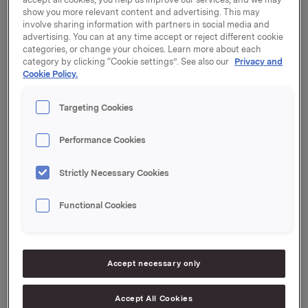
show you more relevant content and advertising. This may
involve sharing information with partners in social media and
Den nye nordiske strukturen for snacks, Chips
advertising. You can at any time accept or reject different cookie
Scandinavian Company, viser positiv
categories, or change your choices. Learn more about each
category by clicking “Cookie settings”. See also our
Privacy and
resultatutvikling. Nyervervede Superfish i Polen har
Cookie Policy.
også hatt en god start, og utvikler seg bedre enn
forutsatt. Berlingske utvikler seg i henhold til
Targeting Cookies
forutsetningene, men som tidligere påpekt vil
engasjementet de nærmeste årene ha en negativ
effekt på resultatet etter goodwillavskrivninger og
Performance Cookies
finansposter.
Strictly Necessary Cookies
MERKEVARER:
Functional Cookies
Orkla Foods fikk et driftsresultat på 128 mill. kroner,
opp fra 89 millioner samme periode i fjor.
Omsetningen i 1. kvartal ble på 2,7 mrd, for videreført
Accept necessary only
virksomhet en økning på 5% fra i fjor. Salgs- og
resultatfremgangen skyldes vesentlig at en større del
Accept All Cookies
av innsalget til påsken foregikk i mars i år i forhold til