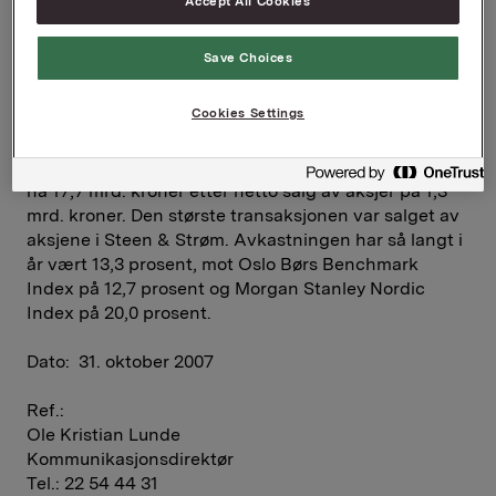
Accept All Cookies
virksomhet har imidlertid som ventet vært mer
moderat. Driftsresultat før amortisering var pr. 3.
Save Choices
kvartal på 3,9 mrd. kroner, opp fra 3,4 mrd. kroner i
fjor.
Cookies Settings
Det ble realisert porteføljegevinster på 1,4 mrd.
kroner i kvartalet. Markedsverdien på porteføljen er
nå 17,7 mrd. kroner etter netto salg av aksjer på 1,3
mrd. kroner. Den største transaksjonen var salget av
aksjene i Steen & Strøm. Avkastningen har så langt i
år vært 13,3 prosent, mot Oslo Børs Benchmark
Index på 12,7 prosent og Morgan Stanley Nordic
Index på 20,0 prosent.
Dato: 31. oktober 2007
Ref.:
Ole Kristian Lunde
Kommunikasjonsdirektør
Tel.: 22 54 44 31