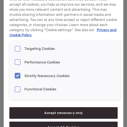
virksomhet får da en årsomsetning på nivå 30 mrd.
accept all cookies, you help us improve our services, and we may
kroner.
show you more relevant content and advertising. This may
involve sharing information with partners in social media and
- Vi har i 3. kvartal lagt et godt grunnlag for
advertising. You can at any time accept or reject different cookie
categories, or change your choices. Learn more about each
konsernets videre utvikling. Den nye Sapa-strukturen
category by clicking “Cookie settings”. See also our
Privacy and
er nå etablert, og omfattende programmer skal sikre
Cookie Policy.
at vi når de langsiktige lønnsomhetsmålene. De
fleste av Orklas forretningsområder viser
Targeting Cookies
resultatfremgang, men Orkla Foods er negativt
påvirket av økte råvarepriser og markedsmessige
Performance Cookies
utfordringer i Bakers og Øst-Europa. Vi jobber med å
snu denne utviklingen. Målet er fortsatt at
merkevareområdet skal være tilbake på samme
Strictly Necessary Cookies
lønnsomhetstrend som tidligere i løpet av 2008, sier
konsernsjef Dag J. Opedal.
Functional Cookies
Orklakonsernets driftsinntekter økte i 3. kvartal fra
12,7 mrd. kroner i fjor til 17,8 mrd. kroner i år, i
hovedsak som følge av den nye virksomheten fra
Accept necessary only
Alcoa. For året så langt har omsetningen dermed økt
fra 38,1 til 45,7 mrd. kroner. Resultatbidraget fra ny