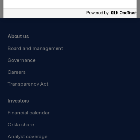
About us
Board and management
Governance
Careers
Transparency Act
Investors
Financial calendar
Orkla share
Analyst coverage