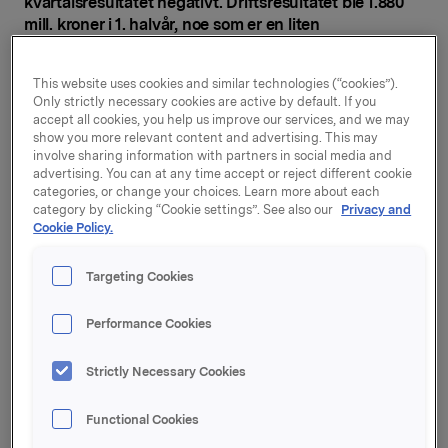
kvartalsresultatet negativt. Driftsresultatet ble 1.880
mill. kroner i 1. halvår, noe som er en liten
resultatfremgang.
This website uses cookies and similar technologies (“cookies”).
Only strictly necessary cookies are active by default. If you
Orklas driftsinntekter var 15.145 mill. kroner i 2. kvartal,
accept all cookies, you help us improve our services, and we may
mot tilsvarende 15.897 mill. kroner i tilsvarende
show you more relevant content and advertising. This may
periode i 2011.
involve sharing information with partners in social media and
advertising. You can at any time accept or reject different cookie
categories, or change your choices. Learn more about each
category by clicking “Cookie settings”. See also our
Privacy and
Hensyntatt periodisering av påskesalget hadde
Cookie Policy.
Merkevareområdet et driftsresultat på nivå med
fjoråret. Det var salgsfremgang innen det nordiske
Targeting Cookies
dagligvaremarkedet, og markedsandelene ble i sum
opprettholdt. Merkevareområdet sto for ca. 60 % av
Performance Cookies
Orklas resultat.
Strictly Necessary Cookies
-Orkla er i en overgangsfase til å bli et rendyrket
merkevareselskap. Den nye konsernledelsen har sterk
Functional Cookies
merkevarekompetanse. Dette vil sikre at vi