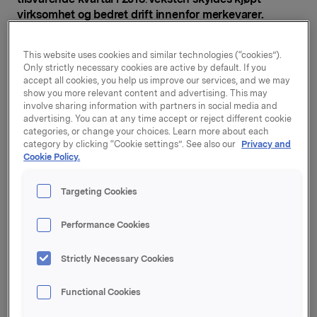
virksomhet og bedret drift innenfor merkevarer.
Driftsresultatet for Orklas merkevarevirksomhet ble
This website uses cookies and similar technologies (“cookies”).
704 mill. kroner i kvartalet, mot 584 mill. kroner i
Only strictly necessary cookies are active by default. If you
tilsvarende periode i 2013. Orkla Foods realiserte
accept all cookies, you help us improve our services, and we may
betydelige kostnadssynergier som følge av
show you more relevant content and advertising. This may
integreringen med Rieber & Søn. Også Orkla Home &
involve sharing information with partners in social media and
Personal, Orkla Food Ingredients og Orkla
advertising. You can at any time accept or reject different cookie
categories, or change your choices. Learn more about each
International kunne vise til resultatfremgang. Fortsatt
category by clicking “Cookie settings”. See also our
Privacy and
er det en utfordrende markedssituasjon for Orkla
Cookie Policy.
Confectionery & Snacks, men det var tegn til bedring
mot slutten av kvartalet.
Targeting Cookies
Orklas driftsinntekter i 2. kvartal var 8.459 mill. kroner,
mot 7.905 mill. kroner i tilsvarende kvartal i 2013.
Performance Cookies
Merkevarevirksomheten hadde driftsinntekter på
7.175 mill. kroner, og den organiske veksten var 0,9 % i
Strictly Necessary Cookies
kvartalet. Orkla Home & Personal, Orkla Food
Ingredients og Orkla International bidro til en positiv
Functional Cookies
salgsutvikling, mens Orkla Foods og Orkla