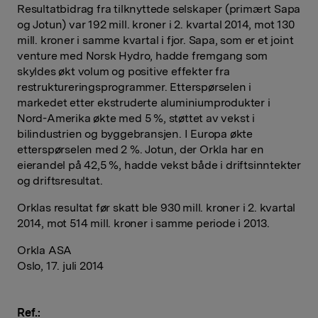
Resultatbidrag fra tilknyttede selskaper (primært Sapa
og Jotun) var 192 mill. kroner i 2. kvartal 2014, mot 130
mill. kroner i samme kvartal i fjor. Sapa, som er et joint
venture med Norsk Hydro, hadde fremgang som
skyldes økt volum og positive effekter fra
restrukturerings­programmer. Etterspørselen i
markedet etter ekstruderte aluminiumprodukter i
Nord-Amerika økte med 5 %, støttet av vekst i
bilindustrien og byggebransjen. I Europa økte
etterspørselen med 2 %. Jotun, der Orkla har en
eierandel på 42,5 %, hadde vekst både i driftsinntekter
og driftsresultat.
Orklas resultat før skatt ble 930 mill. kroner i 2. kvartal
2014, mot 514 mill. kroner i samme periode i 2013.
Orkla ASA
Oslo, 17. juli 2014
Ref.: