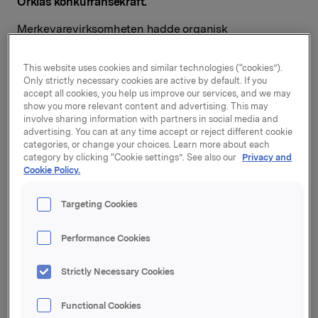
Orklas konkurransekraft.
Merkevarevirksomheten hadde organisk
omsetningsvekst på 1,5 % og fremgang i driftsresultat
på 6,2 %.
This website uses cookies and similar technologies (“cookies”).
Only strictly necessary cookies are active by default. If you
-
Orklas merkevarevirksomhet har hatt et
accept all cookies, you help us improve our services, and we may
tilfredsstillende kvartal, med vekst både på topp- og
show you more relevant content and advertising. This may
bunnlinje. Alle de fire forretningsområdene leverte
involve sharing information with partners in social media and
advertising. You can at any time accept or reject different cookie
organisk vekst i kvartalet
.
Det er positivt å se at vi
categories, or change your choices. Learn more about each
etter et relativt sterkt 3. kvartal i fjor fortsatt klarer å
category by clicking “Cookie settings”. See also our
Privacy and
levere resultatvekst, dog med variasjoner mellom
Cookie Policy.
selskapene. T
re av fire forretningsområder hadde
resultatfremgang,
sier Orklas konsernsjef Jaan Ivar
Targeting Cookies
Semlitsch som legger til:
-
Vi skal levere på de finansielle målene mot 2021. Jeg
Performance Cookies
har startet et prosjekt for å sikre at vi organiserer oss
best mulig for å øke den organiske veksten og
Strictly Necessary Cookies
redusere kompleksitet
. I tillegg ønsker jeg en
tydeligere M&A-agenda. D
erfor vil jeg styrke
Functional Cookies
forretningsområdene og spisse konsernets