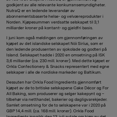
godkjent av alle relevante konkurransemyndigheter.
NutraQ er en ledende leverandør av
abonnementsbaserte helse- og velværeprodukter i
Norden. Kjøpesummen verdsatte selskapet til 3,1
milliarder kroner på kontant- og gjeldfri basis.
I juni kom også meldingen om gjennomføringen av
kjøpet av det islandske selskapet Nói Siríus, som er
den ledende produsenten av sjokolade og godteri på
Island. Selskapet hadde i 2020 en omsetning på ISK
3,6 milliarder (ca. 230 mill. kroner). Med dette kjøpet er
Orkla Confectionery & Snacks representert med egne
selskaper i alle de nordiske markeder og Baltikum.
Dessuten har Orkla Food Ingredients gjennomført
kjøpet av de to britiske selskapene Cake Décor og For
All Baking, som produserer og selger kakepynt og –
tilbehør via netthandel, bakerier og dagligvarekjeder.
Samlet omsetning for de to selskapene var i 2020 på
GBP 14,4 mill. (ca. 168 mill. kroner). Orkla Food
Ingredients inngikk den 13. juli avtale om kjøp av det