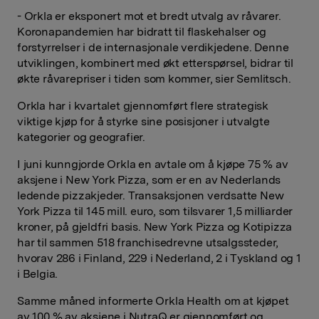
- Orkla er eksponert mot et bredt utvalg av råvarer.
Koronapandemien har bidratt til flaskehalser og
forstyrrelser i de internasjonale verdikjedene. Denne
utviklingen, kombinert med økt etterspørsel, bidrar til
økte råvarepriser i tiden som kommer, sier Semlitsch.
Orkla har i kvartalet gjennomført flere strategisk
viktige kjøp for å styrke sine posisjoner i utvalgte
kategorier og geografier.
I juni kunngjorde Orkla en avtale om å kjøpe 75 % av
aksjene i New York Pizza, som er en av Nederlands
ledende pizzakjeder. Transaksjonen verdsatte New
York Pizza til 145 mill. euro, som tilsvarer 1,5 milliarder
kroner, på gjeldfri basis. New York Pizza og Kotipizza
har til sammen 518 franchisedrevne utsalgssteder,
hvorav 286 i Finland, 229 i Nederland, 2 i Tyskland og 1
i Belgia.
Samme måned informerte Orkla Health om at kjøpet
av 100 % av aksjene i NutraQ er gjennomført og