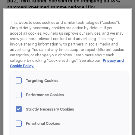
på 2,1 mrd. kroner, noe som er en fremgang på 13 %
sammenliknet med samme periode i fjor.
Orklas driftsinntekter steg med 4,3 % og for tredje
This website uses cookies and similar technologies (“cookies”).
kvartal på rad var det positiv volumutvikling.
Only strictly necessary cookies are active by default. If you
accept all cookies, you help us improve our services, and we may
Orklas konsoliderte porteføljeselskaper (inkludert
show you more relevant content and advertising. This may
hovedkontoret) oppnådde et justert driftsresultat på
involve sharing information with partners in social media and
2,0 mrd. kroner, noe som var en fremgang på 20 %.
advertising. You can at any time accept or reject different cookie
categories, or change your choices. Learn more about each
Økningen var bredbasert, drevet av inntektsvekst,
category by clicking “Cookie settings”. See also our
Privacy and
marginforbedring og vridning av salget mot mer
Cookie Policy.
lønnsomme produkter.
Targeting Cookies
Orklas resultat per aksje (justert) ble for kvartalet 1,77
kroner, noe som var en økning på 10 % fra samme
periode i fjor.
Performance Cookies
– Orkla fortsatte i 3. kvartal den gode utviklingen. Vi
Strictly Necessary Cookies
oppnådde vekst i driftsresultat og økt kontantstrøm i
våre porteføljeselskaper. Det er oppløftende å se at de
Functional Cookies
fleste av våre selskaper har økt sine driftsmarginer,
samtidig som de gjør betydelige investeringer i