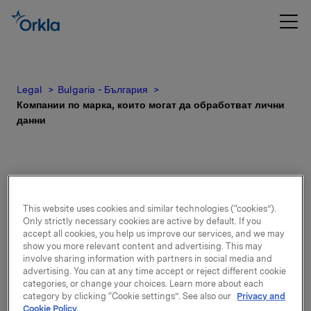
Legal
Bulgaria - България
Компании по марка, които могат да обработват лични
данни
Списък на компаниите,
This website uses cookies and similar technologies (“cookies”).
Only strictly necessary cookies are active by default. If you
идентифицирани по марка,
accept all cookies, you help us improve our services, and we may
show you more relevant content and advertising. This may
involve sharing information with partners in social media and
на които е разрешено да
advertising. You can at any time accept or reject different cookie
categories, or change your choices. Learn more about each
обработват лични данни във
category by clicking “Cookie settings”. See also our
Privacy and
Cookie Policy.