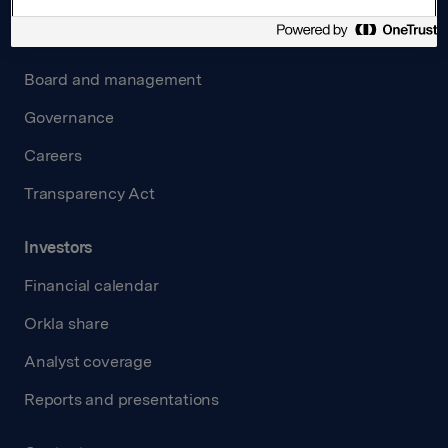
About us
Board and management
Governance
Careers
Transparency Act
Investors
Financial calendar
Orkla share
Analyst coverage
Reports and presentations