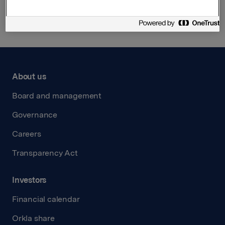
Riemann A/S
P20, Perspirex
About us
Board and management
Governance
Careers
Transparency Act
Investors
Financial calendar
Orkla share