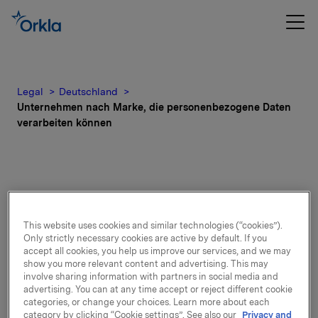
Legal
Deutschland
Unternehmen nach Marke, die personenbezogene Daten
verarbeiten können
Liste der nach Marke
This website uses cookies and similar technologies (“cookies”).
identifizierten
Only strictly necessary cookies are active by default. If you
accept all cookies, you help us improve our services, and we may
show you more relevant content and advertising. This may
Unternehmen, die
involve sharing information with partners in social media and
advertising. You can at any time accept or reject different cookie
personenbezogene Daten
categories, or change your choices. Learn more about each
category by clicking “Cookie settings”. See also our
Privacy and