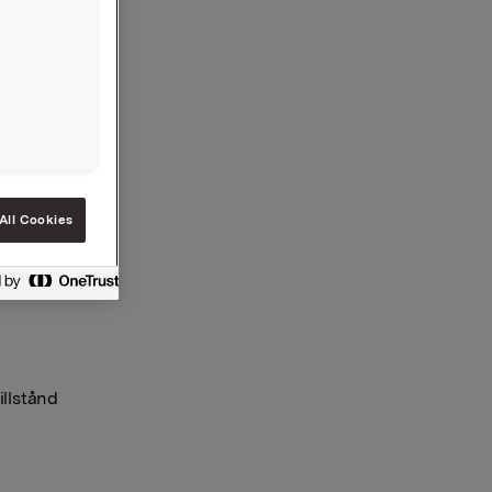
er du
All Cookies
illstånd