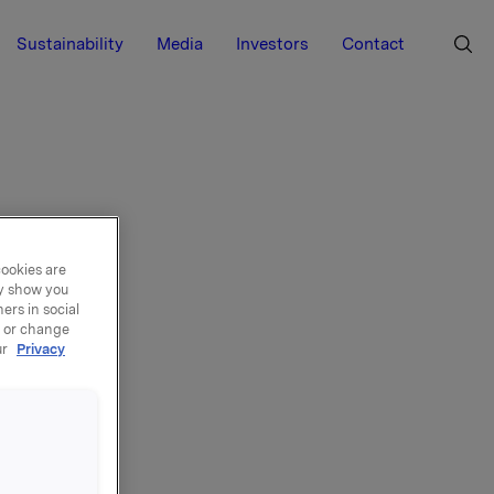
Sustainability
Media
Investors
Contact
cookies are
ay show you
ers in social
, or change
ur
Privacy