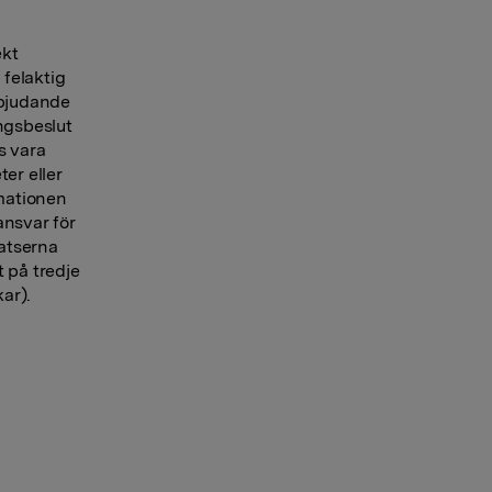
ekt
 felaktig
rbjudande
ngsbeslut
s vara
ter eller
rmationen
ansvar för
latserna
t på tredje
ar).