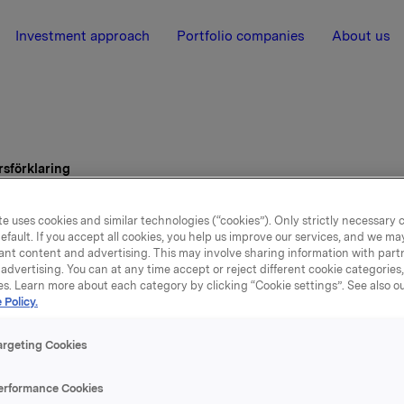
Investment approach
Portfolio companies
About us
sförklaring
e uses cookies and similar technologies (“cookies”). Only strictly necessary 
efault. If you accept all cookies, you help us improve our services, and we m
ant content and advertising. This may involve sharing information with partn
advertising. You can at any time accept or reject different cookie categories
es. Learn more about each category by clicking “Cookie settings”. See also o
 Policy.
argeting Cookies
arsförklaring
erformance Cookies