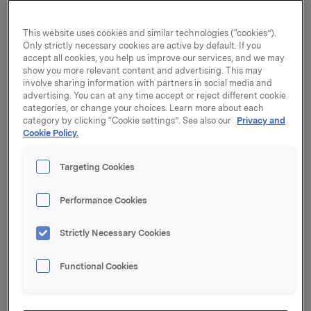
Questa informativa sulla Privacy fornisce informazioni
This website uses cookies and similar technologies (“cookies”).
sul trattamento dei dati personali* effettuato dalle
Only strictly necessary cookies are active by default. If you
società del Gruppo Orkla. Per scoprire quale di queste
accept all cookies, you help us improve our services, and we may
show you more relevant content and advertising. This may
società è responsabile del trattamento dei tuoi dati
involve sharing information with partners in social media and
personali, consulta
questa pagina
con società Orkla
advertising. You can at any time accept or reject different cookie
suddivise per marchio
. La società in questione è
categories, or change your choices. Learn more about each
indicata qui di seguito come “Orkla”, “noi” o “ci”.
category by clicking “Cookie settings”. See also our
Privacy and
Cookie Policy.
*I ‘
dati personali
’ sono tutte le informazioni relative a
una persona vivente identificata o identificabile
Targeting Cookies
(l‘
interessato
). Anche le varie informazioni che,
raccolte insieme, possono portare all’identificazione di
Performance Cookies
una determinata persona costituiscono i dati personali.
Strictly Necessary Cookies
1.1-1.3 Le finalità del nostro
Functional Cookies
trattamento dei dati personali, i tipi
di dati personali, la base giuridica e