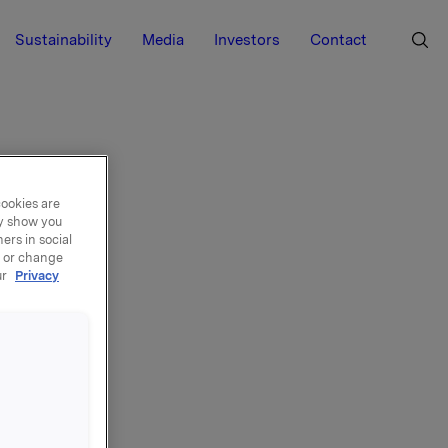
Sustainability
Media
Investors
Contact
cookies are
ay show you
ers in social
, or change
ur
Privacy