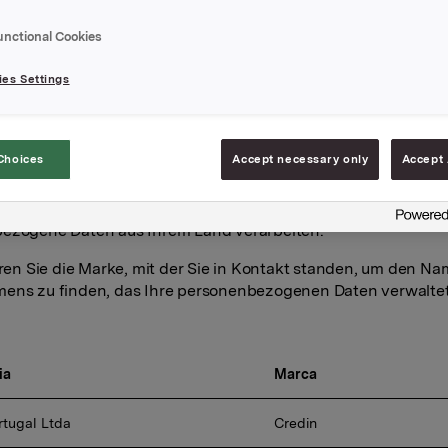
tifizierten Unternehmen, 
sonenbezogene Daten in 
unctional Cookies
iligen Land verarbeiten
es Settings
nen
Choices
Accept necessary only
Accept 
nd finden Sie eine Liste der Unternehmen der Orkla-Gruppe, 
ezogene Daten aus Ihrem Land verarbeiten.
eren Sie die Marke, mit der Sie in Kontakt standen, um den N
ens zu finden, das Ihre personenbezogenen Daten verwaltet
ia
Marca
rtugal Ltda
Credin