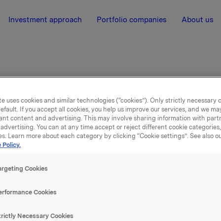
Investment approach
Portfolio companies
About us
ach Marke, die personenbezogene Daten verarbeiten können
e uses cookies and similar technologies (“cookies”). Only strictly necessary 
efault. If you accept all cookies, you help us improve our services, and we m
ant content and advertising. This may involve sharing information with partn
advertising. You can at any time accept or reject different cookie categories
es. Learn more about each category by clicking “Cookie settings”. See also o
 Policy.
argeting Cookies
erformance Cookies
e der nach Marke
trictly Necessary Cookies