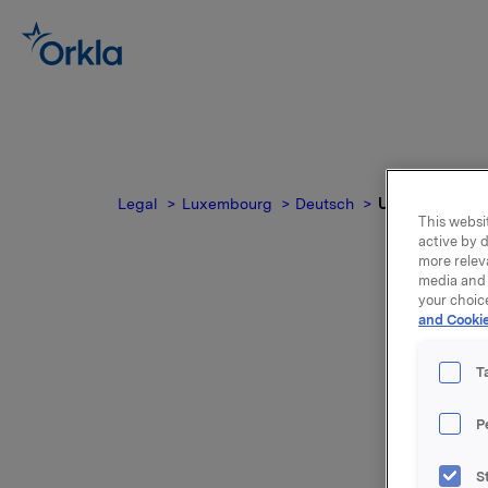
Legal
Luxembourg
Deutsch
Unternehmen n
This websit
active by d
more relev
media and 
your choic
and Cookie
T
P
List
S