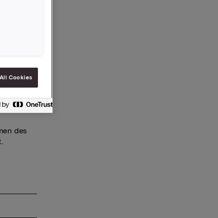
die
dem
All Cookies
die
amen des
.