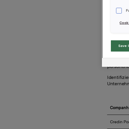
iden
per
F
jewe
Cooki
kön
Save 
Nachfolge
personenb
Identifizi
Unternehm
Companh
Credin Po