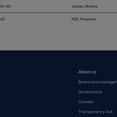
lth AS
Jordan, Mollers
A/S
P20, Perspirex
About us
Board and manage
Governance
Careers
Transparency Act