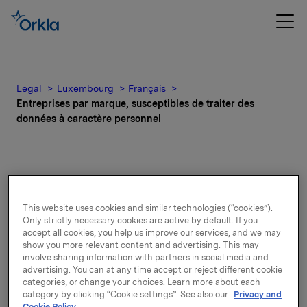
Legal
Luxembourg
Français
Entreprises par marque, susceptibles de traiter des
données à caractère personnel
Liste des entreprises
This website uses cookies and similar technologies (“cookies”).
Only strictly necessary cookies are active by default. If you
identifiées par marque,
accept all cookies, you help us improve our services, and we may
show you more relevant content and advertising. This may
susceptibles de traiter des
involve sharing information with partners in social media and
advertising. You can at any time accept or reject different cookie
categories, or change your choices. Learn more about each
données personnelles
category by clicking “Cookie settings”. See also our
Privacy and
Cookie Policy.