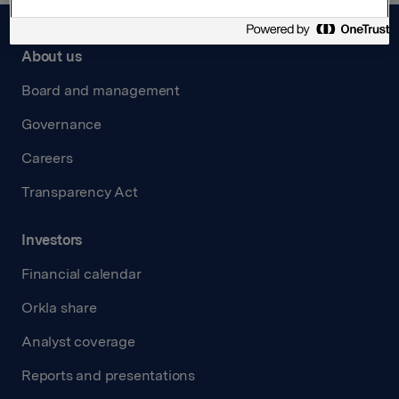
About us
Board and management
Governance
Careers
Transparency Act
Investors
Financial calendar
Orkla share
Analyst coverage
Reports and presentations