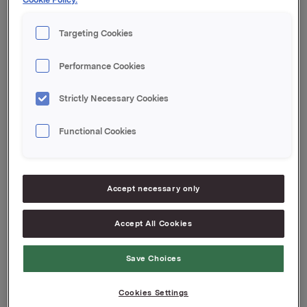
dans le pays concerné
Targeting Cookies
Vous trouverez ci-dessous une liste des sociétés du
Performance Cookies
groupe Orkla qui traitent des données personnelles
provenant de votre pays.
Strictly Necessary Cookies
Identifiez la marque avec laquelle vous avez été en
contact afin de trouver le nom de la société qui
Functional Cookies
contrôle vos données personnelles.
Accept necessary only
Compagnie / Firma
Marque / Marke
Orkla Health AS
Jordan, Mollers
Accept All Cookies
Riemann A/S
P20, Perspirex
Save Choices
Cookies Settings