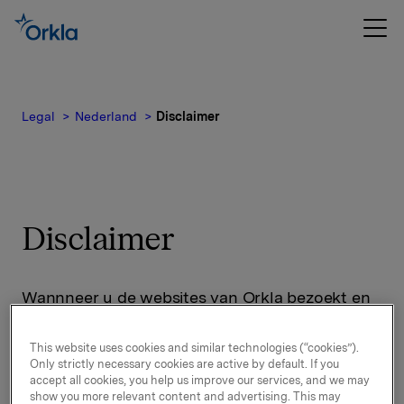
Legal
Nederland
Disclaimer
Disclaimer
Wannneer u de websites van Orkla bezoekt en
gebruikt, gaat u accoord met de volgende
bepalingen:
This website uses cookies and similar technologies (“cookies”).
Only strictly necessary cookies are active by default. If you
accept all cookies, you help us improve our services, and we may
Het doel van Orkla’s websites
show you more relevant content and advertising. This may