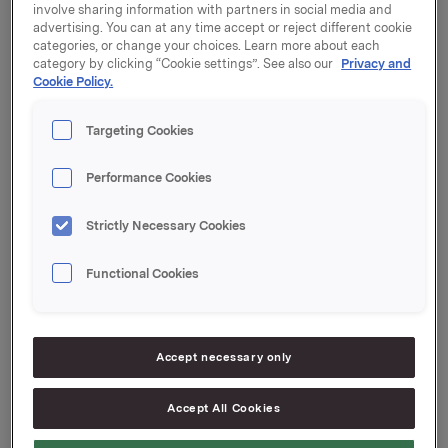
involve sharing information with partners in social media and
advertising. You can at any time accept or reject different cookie
categories, or change your choices. Learn more about each
Het doel van Orkla’s websites is het verschaffen van
category by clicking “Cookie settings”. See also our
Privacy and
algemene informatie over de bedrijven binnen het
Cookie Policy.
Orkla-concern.
Auteursrechtelijke bepalingen
Targeting Cookies
Performance Cookies
De inhoud op de websites van Orkla is
auteursrechtelijk beschermd. De inhoud mag vrij
Strictly Necessary Cookies
worden gedistribueeerd of verveelvoudigd of
elektronisch worden opgeslagen. Dit geldt echter
Functional Cookies
uitsluitend bij correcte bronvermelding.
Disclaimer
Accept necessary only
Wij streven ernaar dat onze websites altijd actuele en
Accept All Cookies
juiste informatie bevatten. Het kan echter gebeuren
dat informatie op een website desondanks onvolledig,