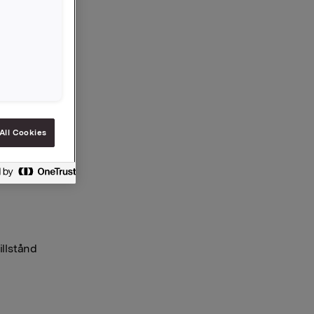
er du
All Cookies
illstånd