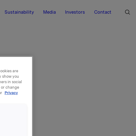
Sustainability
Media
Investors
Contact
cookies are
ay show you
ers in social
, or change
ur
Privacy