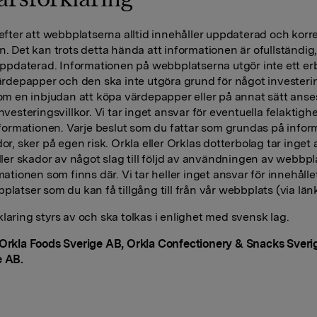
 efter att webbplatserna alltid innehåller uppdaterad och korr
n. Det kan trots detta hända att informationen är ofullständig,
 uppdaterad. Informationen på webbplatserna utgör inte ett e
värdepapper och den ska inte utgöra grund för något investeri
som en inbjudan att köpa värdepapper eller på annat sätt anse
nvesteringsvillkor. Vi tar inget ansvar för eventuella felaktighe
informationen. Varje beslut som du fattar som grundas på info
dor, sker på egen risk. Orkla eller Orklas dotterbolag tar inget 
eller skador av något slag till följd av användningen av webbp
rmationen som finns där. Vi tar heller inget ansvar för innehålle
platser som du kan få tillgång till från vår webbplats (via länk
laring styrs av och ska tolkas i enlighet med svensk lag.
 Orkla Foods Sverige AB, Orkla Confectionery & Snacks Sver
e AB.