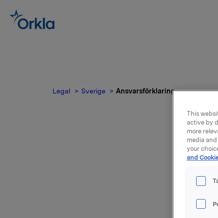
Legal
Sverige
Ansvarsförklaring
This websit
active by d
more relev
media and 
your choic
and Cookie
T
Ansv
P