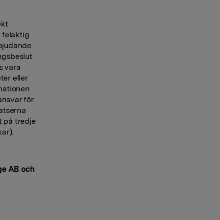
ekt
 felaktig
rbjudande
ngsbeslut
s vara
ter eller
rmationen
ansvar för
latserna
t på tredje
ar).
ige AB och