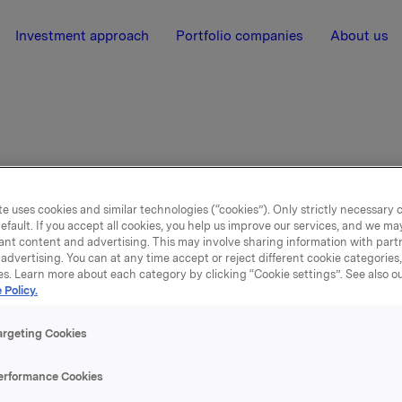
Investment approach
Portfolio companies
About us
e uses cookies and similar technologies (“cookies”). Only strictly necessary 
efault. If you accept all cookies, you help us improve our services, and we m
ant content and advertising. This may involve sharing information with partn
advertising. You can at any time accept or reject different cookie categories
es. Learn more about each category by clicking “Cookie settings”. See also o
 Policy.
argeting Cookies
arsförklaring
erformance Cookies