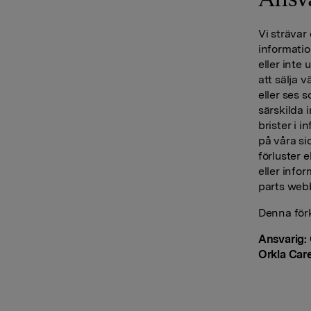
Vi strävar
informatio
eller inte
att sälja 
eller ses 
särskilda i
brister i 
på våra si
förluster 
eller info
parts webb
Denna förk
Ansvarig:
Orkla Car