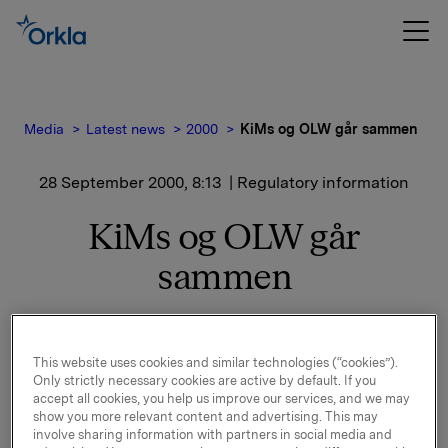
Media
Latest news
2000
KiMs og OLW går sammen
28 September 2000, 8:13
| Regulatory information
KiMs og OLW går
sammen
Selskapet får navnet Scandinavian Snack Company
This website uses cookies and similar technologies (“cookies”).
(SSC). Det vil bestå av KiMs Danmark, KiMs Norge og
Only strictly necessary cookies are active by default. If you
OLW Snacks i Sverige.
accept all cookies, you help us improve our services, and we may
show you more relevant content and advertising. This may
SSC blir en ledende snacksvirksomhet i Norden, og
involve sharing information with partners in social media and