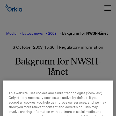
Media
Latest news
2003
Bakgrunn for NWSH-lånet
3 October 2003, 15:36
| Regulatory information
Bakgrunn for NWSH-
lånet
Dette er et "semi-egenkapital instrument" som Orklas
investeringsvirksomhet fra tid til annen benytter som
This website uses cookies and similar technologies (“cookies”).
alternativ til ren aksjeinvestering, særlig i ikke
Only strictly necessary cookies are active by default. If you
børsnoterte selskaper. Et konvertibelt lån gir som
accept all cookies, you help us improve our services, and we may
kjent en noe mindre oppside enn aksjer, men også
show you more relevant content and advertising. This may
involve sharing information with partners in social media and
mindre risiko. Samtidig gir det et forutbestemt exit-