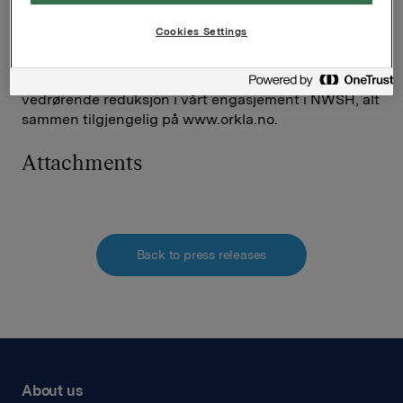
Vi henviser for øvrig til rapportene fra
Cookies Settings
undersøkelsesutvalget i Orkla, til den redegjørelse
Finn Jebsen ga på Orklas Generalforsamling den
03.05.01, og til meldingen som ble sendt ut 08.10.02
vedrørende reduksjon i vårt engasjement i NWSH, alt
sammen tilgjengelig på www.orkla.no.
Attachments
Back to press releases
About us