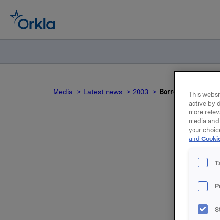
Media
Latest news
2003
Borregaard selger 
This websit
active by d
more relev
media and 
your choic
and Cookie
Bo
T
P
Investeri
S
voksende 