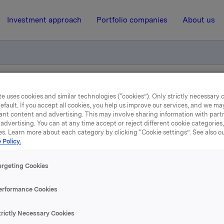
Investment approach
Portfolio companies
About us
sine aksjer i Suven
e uses cookies and similar technologies (“cookies”). Only strictly necessary 
efault. If you accept all cookies, you help us improve our services, and we m
ant content and advertising. This may involve sharing information with partn
advertising. You can at any time accept or reject different cookie categories
19 December 2003, 14:11
| Regulatory information
es. Learn more about each category by clicking “Cookie settings”. See also o
 Policy.
rregaard selger sine aksje
argeting Cookies
Suven
erformance Cookies
ngen var strategisk begrunnet for å få forståelse og fotfeste
trictly Necessary Cookies
finkjemiindustrien i India generelt og knytte bånd til Suven 