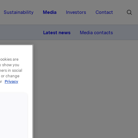
Sustainability
Media
Investors
Contact
MORE
Latest news
Media contacts
cookies are
ay show you
ers in social
, or change
ur
Privacy
r i
 i den
spesielt,