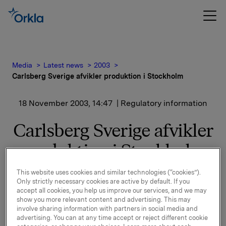
Media
Latest news
2003
Carlsberg Sverige afvikler produktion i Stockholm
18 November 2003, 14:47
| Regulatory information
Carlsberg Sverige afvikler
produktion i Stockholm
This website uses cookies and similar technologies (“cookies”).
Produktionen vil blive flyttet gradvist, og processen
Only strictly necessary cookies are active by default. If you
planlægges at være afsluttet i oktober 2004. Det
accept all cookies, you help us improve our services, and we may
forventes, at beslutningen vil forbedre Carlsberg
show you more relevant content and advertising. This may
Sveriges resultat af primær drift med ca. 70 mio. SEK
involve sharing information with partners in social media and
advertising. You can at any time accept or reject different cookie
om året med fuld effekt fra 2005.