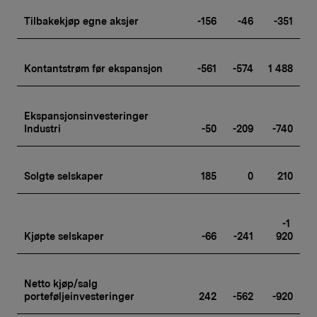
Tilbakekjøp egne aksjer
-156
-46
-351
Kontantstrøm før ekspansjon
-561
-574
1 488
Ekspansjonsinvesteringer 
Industri
-50
-209
-740
Solgte selskaper
185
0
210
-1 
Kjøpte selskaper
-66
-241
920
Netto kjøp/salg 
porteføljeinvesteringer
242
-562
-920