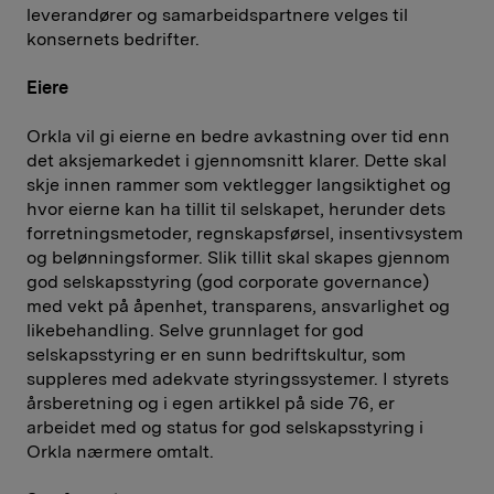
leverandører og samarbeidspartnere velges til
konsernets bedrifter.
Eiere
Orkla vil gi eierne en bedre avkastning over tid enn
det aksjemarkedet i gjennomsnitt klarer. Dette skal
skje innen rammer som vektlegger langsiktighet og
hvor eierne kan ha tillit til selskapet, herunder dets
forretningsmetoder, regnskapsførsel, insentivsystem
og belønningsformer. Slik tillit skal skapes gjennom
god selskapsstyring (god corporate governance)
med vekt på åpenhet, transparens, ansvarlighet og
likebehandling. Selve grunnlaget for god
selskapsstyring er en sunn bedriftskultur, som
suppleres med adekvate styringssystemer. I styrets
årsberetning og i egen artikkel på side 76, er
arbeidet med og status for god selskapsstyring i
Orkla nærmere omtalt.