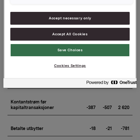
Fri kontantstrøm fra 
Investeringsområdet
Accept necessary only
Accept All Cookies
før netto kjøp/salg av aksjer
-156
46
715
Save Choices
Betalte skatter
-243
-682
-973
Cookies Settings
Diverse
32
5
-207
Kontantstrøm før 
kapitaltransaksjoner
-387
-507
2 620
Betalte utbytter
-18
-21
-781