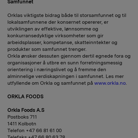
Samfunnet
Orklas viktigste bidrag både til storsamfunnet og til
lokalsamfunnene der konsernet opererer, er
utviklingen av effektive, lønnsomme og
konkurransedyktige virksomheter som gir
arbeidsplasser, kompetanse, skatteinntekter og
produkter som samfunnet trenger.
Orkla ønsker dessuten gjennom dertil egnede fora og
organisasjoner å utbre en sunn forretningsmessig
orientering i næringslivet og å fremme den
alminnelige verdiskapningen i samfunnet. Les mer
utfyllende om Orkla og samfunnet på
www.orkla.no
.
ORKLA FOODS
Orkla Foods A.S
Postboks 711
1411 Kolbotn
Telefon +47 66 81 61 00
Telefaks +47 66 80 63 78