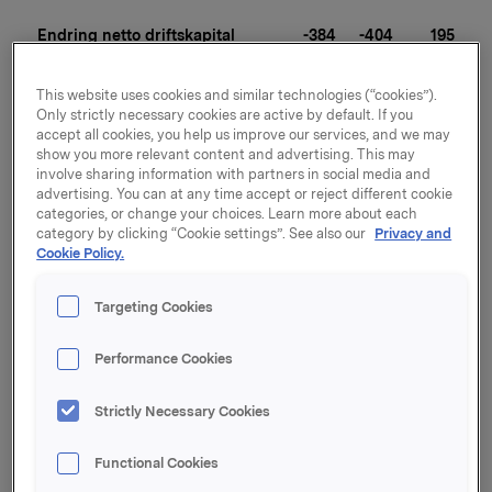
Endring netto driftskapital
-384
-404
195
This website uses cookies and similar technologies (“cookies”).
Kontantstrøm fra driften
623
723
6 071
Only strictly necessary cookies are active by default. If you
accept all cookies, you help us improve our services, and we may
show you more relevant content and advertising. This may
involve sharing information with partners in social media and
-1 
advertising. You can at any time accept or reject different cookie
Netto fornyelses- og miljøinv.
-390
-410
843
categories, or change your choices. Learn more about each
category by clicking “Cookie settings”. See also our
Privacy and
Cookie Policy.
4 
Fri kontantstrøm fra driften
233
313
228
Targeting Cookies
Performance Cookies
-1 
Betalte finansposter
-253
-189
143
Strictly Necessary Cookies
Fri kontantstrøm Industri
-20
124
3 085
Functional Cookies