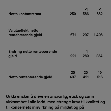
-1 
-1 
Netto kontantstrøm
-250
586
882
Valutaeffekt netto 
rentebærende gjeld
-671
297
1 498
Endring netto rentebærende 
1 
gjeld
921
289
384
20 
20 
19 
Netto rentebærende gjeld
437
421
516
Orkla ønsker å drive en ansvarlig, etisk og sunn
virksomhet i alle ledd, med strenge krav til kvalitet og
til konsernets innvirkning på miljøet og på