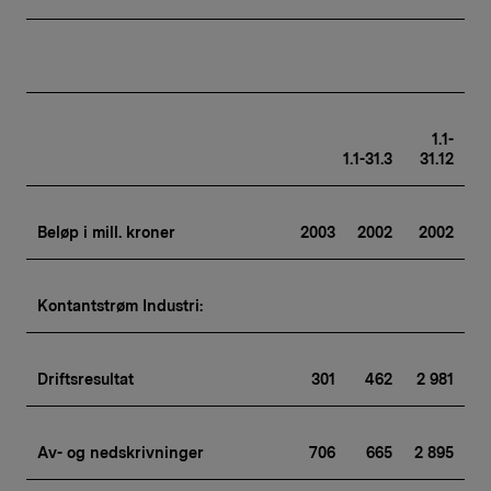
1.1-
1.1-31.3
31.12
Beløp i mill. kroner
2003
2002
2002
Kontantstrøm Industri:
Driftsresultat
301
462
2 981
Av- og nedskrivninger
706
665
2 895