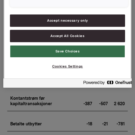
Fri kontantstrøm fra 
Investeringsområdet
Accept necessary only
Accept All Cookies
før netto kjøp/salg av aksjer
-156
46
715
Save Choices
Betalte skatter
-243
-682
-973
Cookies Settings
Diverse
32
5
-207
Kontantstrøm før 
kapitaltransaksjoner
-387
-507
2 620
Betalte utbytter
-18
-21
-781