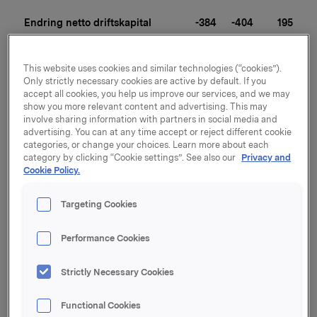
Endring netto driftskapital
-384
-404
195
This website uses cookies and similar technologies (“cookies”).
Kontantstrøm fra driften
623
723
6 071
Only strictly necessary cookies are active by default. If you
accept all cookies, you help us improve our services, and we may
show you more relevant content and advertising. This may
-1 
involve sharing information with partners in social media and
Netto fornyelses- og miljøinv.
-390
-410
843
advertising. You can at any time accept or reject different cookie
categories, or change your choices. Learn more about each
category by clicking “Cookie settings”. See also our
Privacy and
Cookie Policy.
4 
Fri kontantstrøm fra driften
233
313
228
Targeting Cookies
-1 
Performance Cookies
Betalte finansposter
-253
-189
143
Strictly Necessary Cookies
Fri kontantstrøm Industri
-20
124
3 085
Functional Cookies