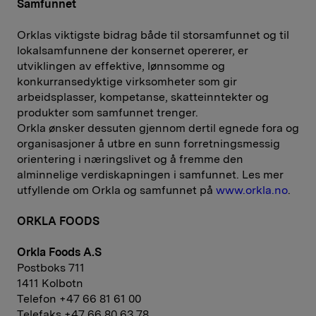
Samfunnet
Orklas viktigste bidrag både til storsamfunnet og til
lokalsamfunnene der konsernet opererer, er
utviklingen av effektive, lønnsomme og
konkurransedyktige virksomheter som gir
arbeidsplasser, kompetanse, skatteinntekter og
produkter som samfunnet trenger.
Orkla ønsker dessuten gjennom dertil egnede fora og
organisasjoner å utbre en sunn forretningsmessig
orientering i næringslivet og å fremme den
alminnelige verdiskapningen i samfunnet. Les mer
utfyllende om Orkla og samfunnet på
www.orkla.no
.
ORKLA FOODS
Orkla Foods A.S
Postboks 711
1411 Kolbotn
Telefon +47 66 81 61 00
Telefaks +47 66 80 63 78