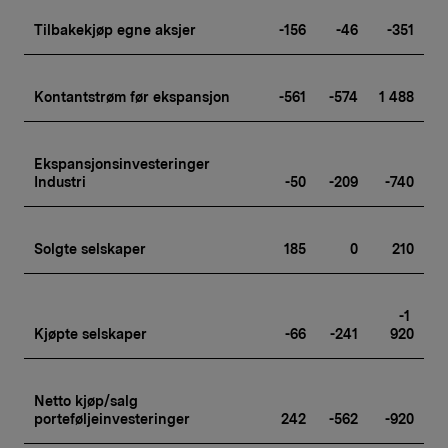
Tilbakekjøp egne aksjer
-156
-46
-351
Kontantstrøm før ekspansjon
-561
-574
1 488
Ekspansjonsinvesteringer 
Industri
-50
-209
-740
Solgte selskaper
185
0
210
-1 
Kjøpte selskaper
-66
-241
920
Netto kjøp/salg 
porteføljeinvesteringer
242
-562
-920