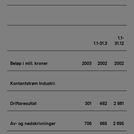
1.1-
1.1-31.3
31.12
Beløp i mill. kroner
2003
2002
2002
Kontantstrøm Industri:
Driftsresultat
301
462
2 981
Av- og nedskrivninger
706
665
2 895