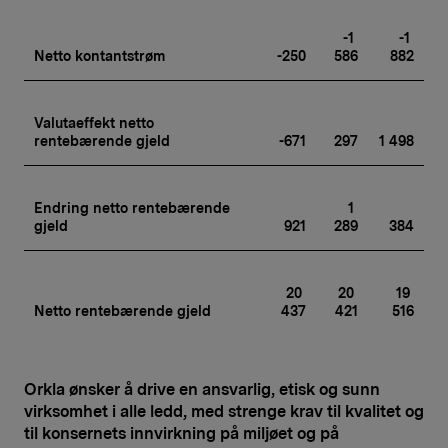
-1 
-1 
Netto kontantstrøm
-250
586
882
Valutaeffekt netto 
rentebærende gjeld
-671
297
1 498
Endring netto rentebærende 
1 
gjeld
921
289
384
20 
20 
19 
Netto rentebærende gjeld
437
421
516
Orkla ønsker å drive en ansvarlig, etisk og sunn
virksomhet i alle ledd, med strenge krav til kvalitet og
til konsernets innvirkning på miljøet og på