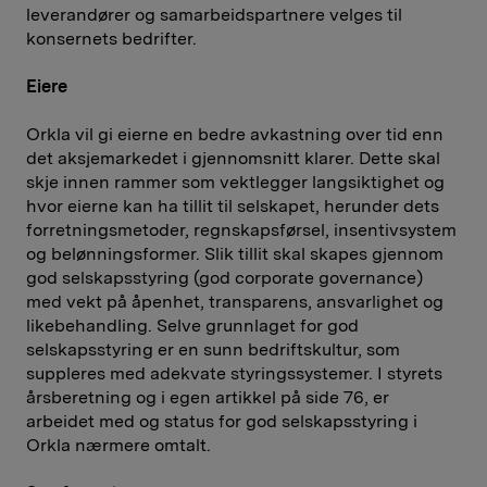
leverandører og samarbeidspartnere velges til
konsernets bedrifter.
Eiere
Orkla vil gi eierne en bedre avkastning over tid enn
det aksjemarkedet i gjennomsnitt klarer. Dette skal
skje innen rammer som vektlegger langsiktighet og
hvor eierne kan ha tillit til selskapet, herunder dets
forretningsmetoder, regnskapsførsel, insentivsystem
og belønningsformer. Slik tillit skal skapes gjennom
god selskapsstyring (god corporate governance)
med vekt på åpenhet, transparens, ansvarlighet og
likebehandling. Selve grunnlaget for god
selskapsstyring er en sunn bedriftskultur, som
suppleres med adekvate styringssystemer. I styrets
årsberetning og i egen artikkel på side 76, er
arbeidet med og status for god selskapsstyring i
Orkla nærmere omtalt.