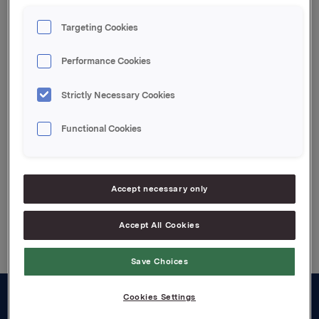
Orklas beholdning av egne aksjer etter kjøpet er
Targeting Cookies
9.605.282 aksjer. I tillegg har Orkla en eksponering
gjennom finansielt, kontantavregnet derivat på
Performance Cookies
569.400 underliggende aksjer i gjenværende del av
sikringsposisjonen knyttet til
Strictly Necessary Cookies
kontantbonusordningen.
Functional Cookies
Attachments
Accept necessary only
Back to press releases
Accept All Cookies
Save Choices
Cookies Settings
About us