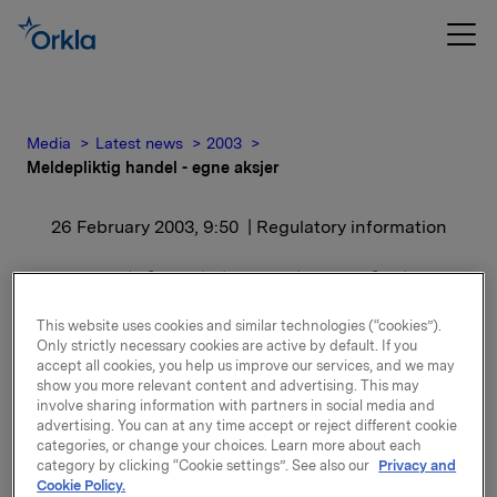
Media
Latest news
2003
Meldepliktig handel - egne aksjer
26 February 2003, 9:50
| Regulatory information
Meldepliktig handel -
egne aksjer
This website uses cookies and similar technologies (“cookies”).
Only strictly necessary cookies are active by default. If you
accept all cookies, you help us improve our services, and we may
Transaksjonen er avregnet til kurs NOK 92,27.
show you more relevant content and advertising. This may
involve sharing information with partners in social media and
Derivatposisjonen har vært knyttet til sikring av
advertising. You can at any time accept or reject different cookie
konsernets aksjekursbaserte kontantbonusordning
categories, or change your choices. Learn more about each
og er gjennomført som et naturlig ledd i den løpende
category by clicking “Cookie settings”. See also our
Privacy and
tilpasningen av sikringsnivået for denne ordningen.
Cookie Policy.