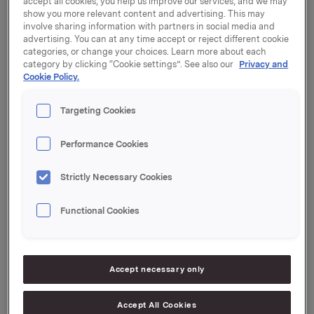
accept all cookies, you help us improve our services, and we may
2003. Resultatet offentliggjøres kl 0800 og vil
show you more relevant content and advertising. This may
presenteres til investorer og analytikere på følgende
involve sharing information with partners in social media and
måter:
advertising. You can at any time accept or reject different cookie
categories, or change your choices. Learn more about each
1) Materiale
category by clicking “Cookie settings”. See also our
Privacy and
Cookie Policy.
PowerPoint-presentasjon, regneark og
kvartalsrapport blir sendt til Oslo Børs og dessuten
gjort tilgjengelig på Orklas internettsider
Targeting Cookies
www.orkla.no
og
www.orkla.com
kl 0800.
Performance Cookies
2) Direkte overføring (på norsk)
Både presentasjonen som finner sted kl 0900 og den
Strictly Necessary Cookies
påfølgende spørsmål-og-svar-sesjonen vil bli gitt på
norsk og overført direkte til Orklas internettsider
Functional Cookies
www.orkla.no
.
3) Foredrag (på engelsk)
Foredraget som holdes på presentasjonen oversettes
Accept necessary only
til engelsk og blir tilgjengelig på
www.orkla.com
kort
tid etter at presentasjonen er ferdig.
Accept All Cookies