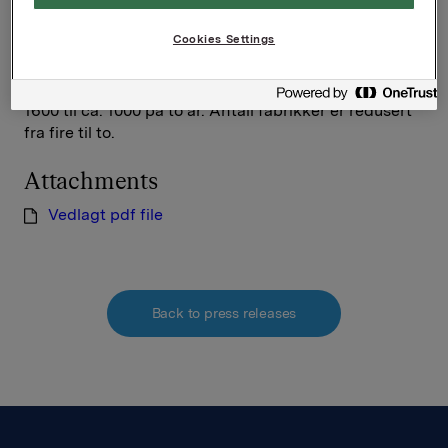
vurdert å integrere Superfish tettere med Orkla
Foods Internationals selskap Kotlin.
Cookies Settings
Flere tiltak er allerede iverksatt for å bedre Superfish'
situasjon; blant annet er antall ansatte redusert fra
1600 til ca. 1000 på to år. Antall fabrikker er redusert
fra fire til to.
Attachments
Vedlagt pdf file
Back to press releases