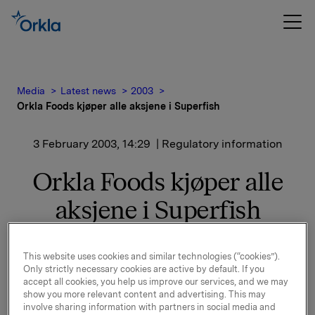
Media
Latest news
2003
Orkla Foods kjøper alle aksjene i Superfish
3 February 2003, 14:29
| Regulatory information
Orkla Foods kjøper alle
aksjene i Superfish
Selgere er Wojciech Strózyna, som i dag er adm.
This website uses cookies and similar technologies (“cookies”).
direktør i Superfish, og slektninger av ham. Partene
Only strictly necessary cookies are active by default. If you
er enige om ikke å offentliggjøre salgssummen.
accept all cookies, you help us improve our services, and we may
show you more relevant content and advertising. This may
Som ny adm. direktør er utnevnt Jacek Dziekonski.
involve sharing information with partners in social media and