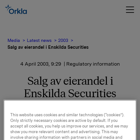
Media
Latest news
2003
Salg av eierandel i Enskilda Securities
4 April 2003, 9:29
| Regulatory information
Salg av eierandel i
Enskilda Securities
SEB sikrer seg 100% eierskap i Enskilda Securities
This website uses cookies and similar technologies (“cookies”).
Only strictly necessary cookies are active by default. If you
SEB har blitt enig med Orkla om å kjøpe Orklas 22,5%
accept all cookies, you help us improve our services, and we may
eierandel i meglerhuset Enskilda Securities. Med
show you more relevant content and advertising. This may
dette oppnår SEB 100% eierskap i Enskilda
involve sharing information with partners in social media and