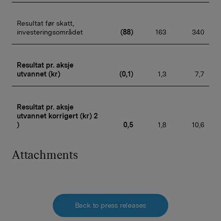
Resultat før skatt, 
investeringsområdet
(88)
163
340
Resultat pr. aksje 
utvannet (kr)
(0,1)
1,3
7,7
Resultat pr. aksje 
utvannet korrigert (kr) 2 
)
0,5
1,8
10,6
Attachments
Back to press releases