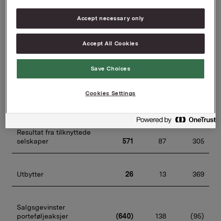
Ordinære av- og 
Accept necessary only
nedskrivninger goodwill
(130)
(117)
(499)
Accept All Cookies
Andre inntekter og 
kostnader 1)
(1)
0
(143)
Save Choices
Cookies Settings
Driftsresultat
302
465
3.021
Resultat fra tilknyttede 
selskaper
571
87
305
Utbytter
26
13
369
Salgsgevinster 
porteføljeaksjer
(640)
138
(95)