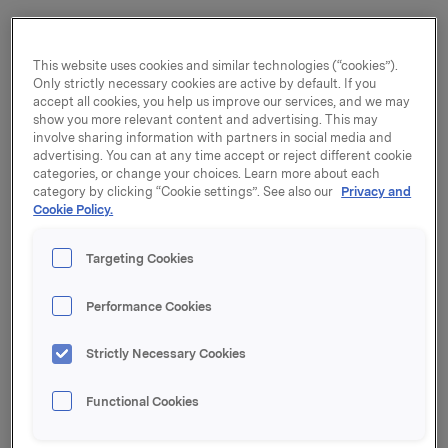
1.1.-31.3.
1.1.-31.12.
This website uses cookies and similar technologies (“cookies”).
Only strictly necessary cookies are active by default. If you
accept all cookies, you help us improve our services, and we may
Beløp i mill. kroner
2003
2002
2002
show you more relevant content and advertising. This may
involve sharing information with partners in social media and
advertising. You can at any time accept or reject different cookie
categories, or change your choices. Learn more about each
Driftsinntekter
9.870
10.278
42.979
category by clicking “Cookie settings”. See also our
Privacy and
Cookie Policy.
Driftskostnader
(8.874)
(9.144)
(37.084)
Targeting Cookies
Performance Cookies
Ordinære av- og 
nedskrivninger
(563)
(552)
(2.232)
Strictly Necessary Cookies
Driftsresultat før 
Functional Cookies
goodwillavskrivninger
433
582
3.663