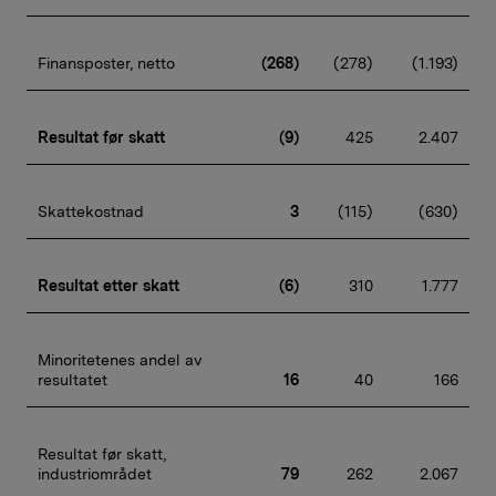
Finansposter, netto
(268)
(278)
(1.193)
Resultat før skatt
(9)
425
2.407
Skattekostnad
3
(115)
(630)
Resultat etter skatt
(6)
310
1.777
Minoritetenes andel av 
resultatet
16
40
166
Resultat før skatt, 
industriområdet
79
262
2.067