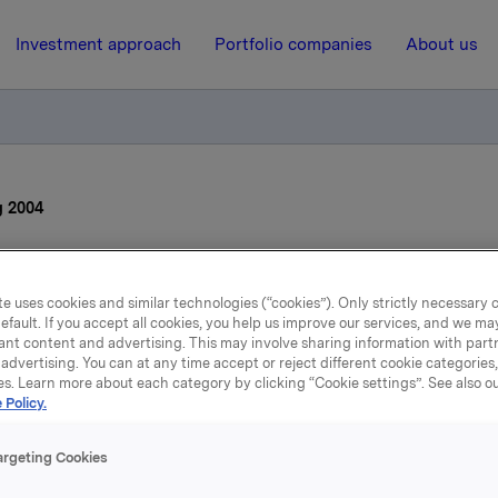
Investment approach
Portfolio companies
About us
g 2004
30 April 2004, 10:25
| Regulatory information
e uses cookies and similar technologies (“cookies”). Only strictly necessary 
efault. If you accept all cookies, you help us improve our services, and we m
Generalforsamling 2004
ant content and advertising. This may involve sharing information with partn
advertising. You can at any time accept or reject different cookie categories
es. Learn more about each category by clicking “Cookie settings”. See also o
 Policy.
lag på agendaen ble vedtatt, jfr. innkalling sendt i børsmeldi
4.
argeting Cookies
 personer ble enstemmig valgt som medlemmer og varamedl