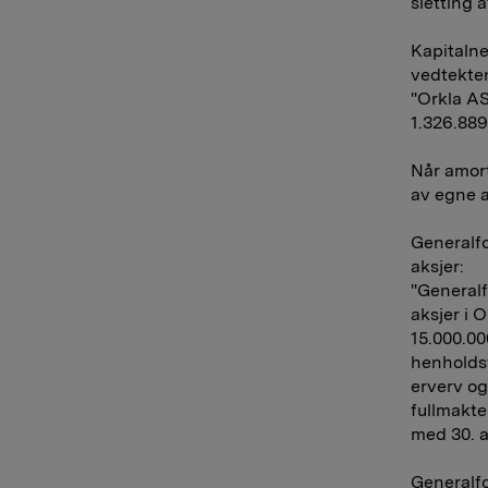
sletting 
Kapital­n
vedtekten
"Orkla AS
1.326.889.
Når amort
av egne a
Generalfo
aksjer:
"Generalf
aksjer i 
15.000.00
henholdsv
erverv og
fullmakte
med 30. a
Generalfo