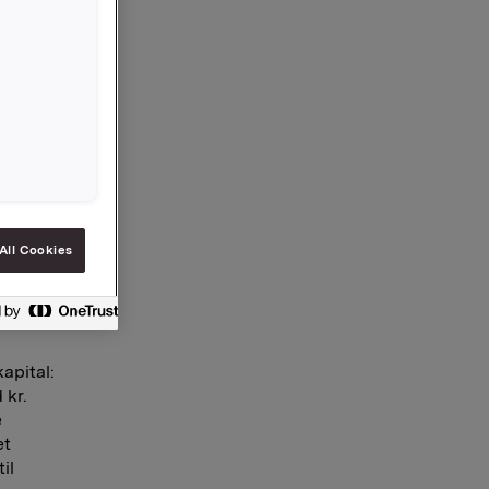
All Cookies
apital:
 kr.
e
et
il