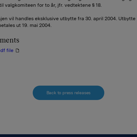
il valgkomiteen for to år, jfr. vedtektene § 18.
jen vil handles eksklusive utbytte fra 30. april 2004. Utbytte
betales ut 19. mai 2004.
hments
df file
Back to press releases