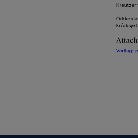
Kreutzer t
Orkla-aks
kr/aksje 
Attac
Vedlagt p