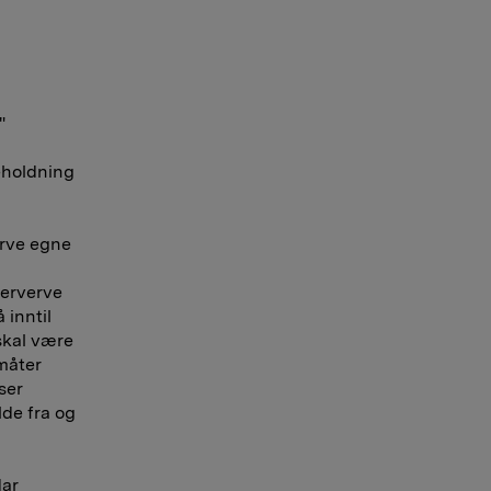
"
eholdning
erve egne
 erverve
 inntil
skal være
 måter
ser
lde fra og
dar