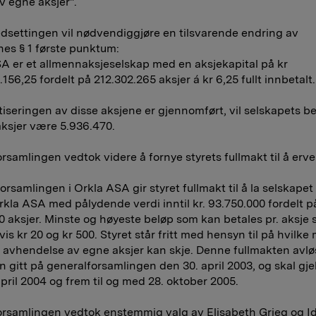
av egne aksjer".
edsettingen vil nødvendiggjøre en tilsvarende endring av
es § 1 første punktum:
A er et allmennaksjeselskap med en aksjekapital på kr
156,25 fordelt på 212.302.265 aksjer á kr 6,25 fullt innbetalt.
iseringen av disse aksjene er gjennomført, vil selskapets b
ksjer være 5.936.470.
rsamlingen vedtok videre å fornye styrets fullmakt til å erv
orsamlingen i Orkla ASA gir styret fullmakt til å la selskapet
Orkla ASA med pålydende verdi inntil kr. 93.750.000 fordelt på
0 aksjer. Minste og høyeste beløp som kan betales pr. aksje 
is kr 20 og kr 500. Styret står fritt med hensyn til på hvilke
 avhendelse av egne aksjer kan skje. Denne fullmakten avlø
n gitt på generalforsamlingen den 30. april 2003, og skal gje
pril 2004 og frem til og med 28. oktober 2005.
rsamlingen vedtok enstemmig valg av Elisabeth Grieg og I