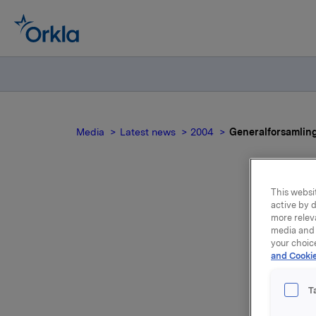
Media
Latest news
2004
Generalforsamlin
This websit
active by d
more relev
media and 
your choic
and Cookie
Alle fors
24.03.200
T
Følgende