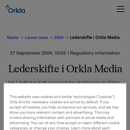
Media
Latest news
2004
Lederskifte i Orkla Media
27 September 2004, 10:03
| Regulatory information
Lederskifte i Orkla Media
Jan Lindh har hatt ansvaret for utviklingen av Orkla
Media fra starten i 1983. Under hans ledelse har
selskapet vokst til å bli et av Nordens store
This website uses cookies and similar technologies (“cookies”).
mediekonsern, med ledende posisjoner i Norge,
Only strictly necessary cookies are active by default. If you
accept all cookies, you help us improve our services, and we may
Danmark og Polen. Selskapet omsetter i dag for nær
show you more relevant content and advertising. This may
8 milliarder kroner og har ca. 7.000 ansatte.
involve sharing information with partners in social media and
advertising. You can at any time accept or reject different cookie
"Etter en uvanlig lang og vellykket karriere i en og
categories, or change your choices. Learn more about each