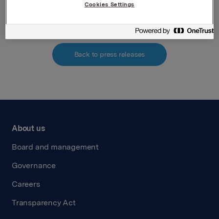
Attachments
Cookies Settings
Back to press releases
About us
Board and management
Governance
Careers
Transparency Act