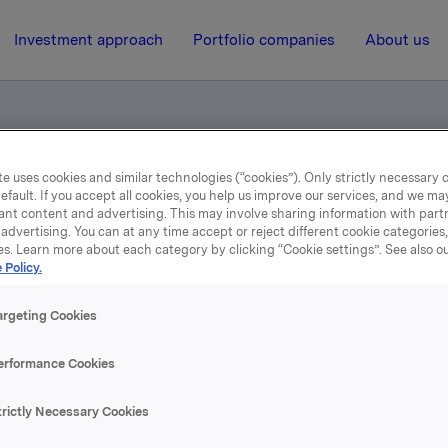
Investment approach
Portfolio companies
About us
e uses cookies and similar technologies (“cookies”). Only strictly necessary 
el - opsjoner
efault. If you accept all cookies, you help us improve our services, and we m
ant content and advertising. This may involve sharing information with partn
advertising. You can at any time accept or reject different cookie categories
es. Learn more about each category by clicking “Cookie settings”. See also o
19 May 2004, 16:07
| Regulatory information
 Policy.
ldepliktig handel - opsjo
argeting Cookies
erformance Cookies
holdning av egne aksjer er 7.608.756. Generalforsamlingen
tisere 1.607.151 aksjer ventes effektuert i august d.å. Når
trictly Necessary Cookies
ingen er gjennomført, vil Orklas beholdning av egne aksjer
.