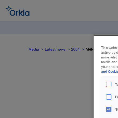
This websit
Media
Latest news
2004
Meldepliktig hand
active by d
more relev
media and 
your choic
and Cookie
T
P
Opsjonsut
Ola Uhre 
S
transaksj