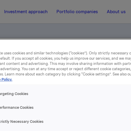
Investment approach
Portfolio companies
About us
e uses cookies and similar technologies (“cookies”). Only strictly necessary 
el
efault. If you accept all cookies, you help us improve our services, and we m
ant content and advertising. This may involve sharing information with partn
advertising. You can at any time accept or reject different cookie categories
es. Learn more about each category by clicking “Cookie settings”. See also o
15 December 2004, 8:34
| Regulatory information
 Policy.
Meldepliktig handel
argeting Cookies
erformance Cookies
øver er investeringssjef Ola Uhre, Orkla ASA.
har samtidig solgt 5.415 aksjer til kurs 192. Hans beholdning
trictly Necessary Cookies
onen er 5.434 aksjer og 33.666 opsjoner i Orkla ASA.