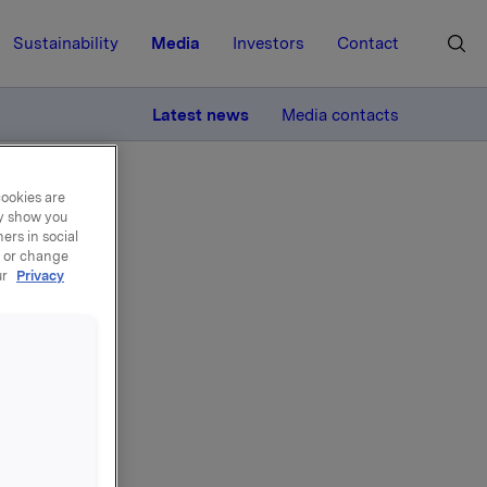
Sustainability
Media
Investors
Contact
MORE
Latest news
Media contacts
cookies are
ay show you
ers in social
, or change
ur
Privacy
 etter