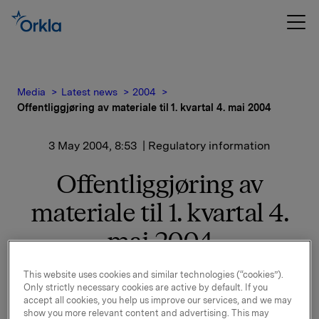
Media
Latest news
2004
Offentliggjøring av materiale til 1. kvartal 4. mai 2004
3 May 2004, 8:53
| Regulatory information
Offentliggjøring av
materiale til 1. kvartal 4.
mai 2004
1) Materiale
This website uses cookies and similar technologies (“cookies”).
Only strictly necessary cookies are active by default. If you
PowerPoint-presentasjon, regneark og
accept all cookies, you help us improve our services, and we may
kvartalsrapport blir sendt til Oslo Børs og dessuten
show you more relevant content and advertising. This may