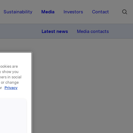
Sustainability
Media
Investors
Contact
MORE
Latest news
Media contacts
cookies are
ay show you
ers in social
, or change
il 2.
ur
Privacy
4
slo Børs