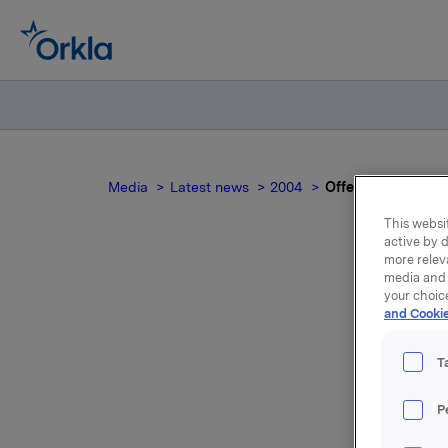
Media
Latest news
2004
Offentliggjøring av
This websit
active by d
more relev
media and 
Offe
your choic
and Cookie
T
P
1) Materi
PowerPoin