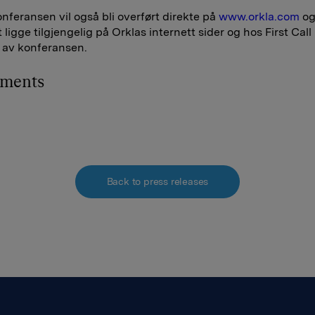
nferansen vil også bli overført direkte på
www.orkla.com
og
 ligge tilgjengelig på Orklas internett sider og hos First Call 
 av konferansen.
hments
Back to press releases