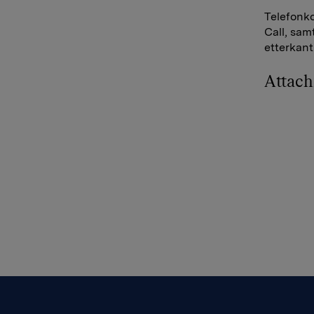
Telefonko
Call, samt
etterkant
Attac