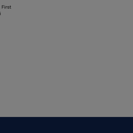
 First
i