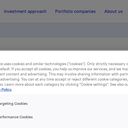
Investment approach
Portfolio companies
About us
 materiale til 2. kvartal den 12. august 2004
e uses cookies and similar technologies (“cookies”). Only strictly necessary 
efault. If you accept all cookies, you help us improve our services, and we m
11 August 2004, 8:45
| Regulatory information
ant content and advertising. This may involve sharing information with partn
advertising. You can at any time accept or reject different cookie categories
ntliggjøring av materiale t
es. Learn more about each category by clicking “Cookie settings”. See also o
 Policy.
kvartal den 12. august 200
argeting Cookies
erformance Cookies
ale
t-presentasjon, regneark og kvartalsrapport blir sendt til O