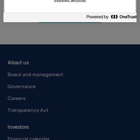
Back to press releases
About us
Board and management
Governance
Careers
Transparency Act
Investors
Financial calendar