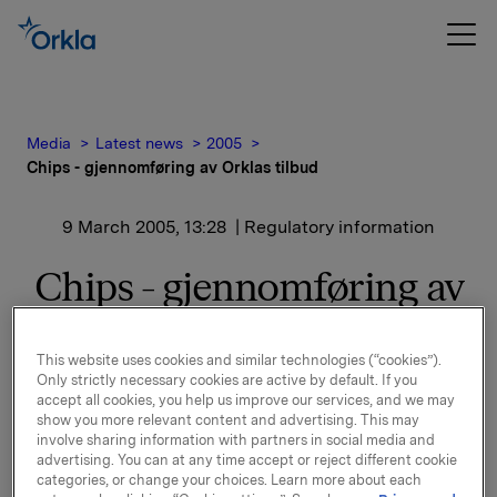
Media
Latest news
2005
Chips - gjennomføring av Orklas tilbud
9 March 2005, 13:28
| Regulatory information
Chips - gjennomføring av
Orklas tilbud
This website uses cookies and similar technologies (“cookies”).
Only strictly necessary cookies are active by default. If you
Det endelige resultatet viser at aksjeeiere som til
accept all cookies, you help us improve our services, and we may
sammen med Orkla eier ca. 97 % av aksjene og 98,6
show you more relevant content and advertising. This may
% av stemmene ved utløpet av tilbudsperioden har
involve sharing information with partners in social media and
akseptert tilbudet. Forutsetningene for
advertising. You can at any time accept or reject different cookie
gjennomføring av tilbudet er nå oppfylt.
categories, or change your choices. Learn more about each