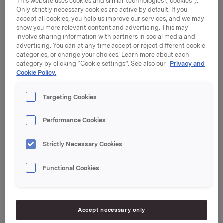
This website uses cookies and similar technologies (“cookies”).
prosessen i går kveld, og besluttet å tilby Dag J.
Only strictly necessary cookies are active by default. If you
Opedal stillingen, sier Johan Fr. Odfjell, styreleder i
accept all cookies, you help us improve our services, and we may
Orkla.
show you more relevant content and advertising. This may
involve sharing information with partners in social media and
advertising. You can at any time accept or reject different cookie
- Dag J. Opedal står for både kontinuitet og
categories, or change your choices. Learn more about each
fornyelse: Kontinuitet på de viktige områdene som
category by clicking “Cookie settings”. See also our
Privacy and
har gjort Orkla til en suksesshistorie, og fornyelse på
Cookie Policy.
sentrale felter med sin åpne, inkluderende lederstil.
Opedal har de senere årene hatt en av de største
Targeting Cookies
lederstillingene i nordisk konsumentvareindustri.
Han har i Orkla vært ansvarlig for 14.000 ansatte og
Performance Cookies
en omsetning på ca. NOK 20 milliarder med gode
økonomiske resultater. Opedal har mange sterke
Strictly Necessary Cookies
personlige kvaliteter som gjør ham meget velegnet
som Orkla-leder, fremholder Odfjell.
Functional Cookies
Dag J. Opedal er siviløkonom fra Norges
Handelshøyskole (NHH), og har en MBA fra Insead.
Etter studiene arbeidet han i Dyno i fem år, og
Accept necessary only
begynte i 1989 i Nora, hvor han blant annet ble sjef