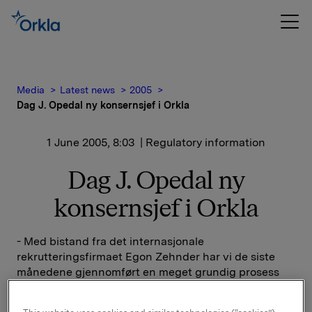
Media
Latest news
2005
Dag J. Opedal ny konsernsjef i Orkla
1 June 2005, 8:03
| Regulatory information
Dag J. Opedal ny
konsernsjef i Orkla
- Med bistand fra det internasjonale
rekrutteringsfirmaet Egon Zehnder har vi de siste
månedene gjennomført en meget grundig prosess
hvor flere aktuelle kandidater til konsernsjefstillingen
i Orkla har vært vurdert. Styret konkluderte denne