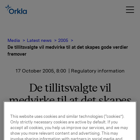
Media
Latest news
2005
De tillitsvalgte vil medvirke til at det skapes gode verdier
fremover
17 October 2005, 8:00
| Regulatory information
De tillitsvalgte vil
medvirke til at det skapes
gode verdier fremover
This website uses cookies and similar technologies (“cookies”).
Only strictly necessary cookies are active by default. If you
På denne bakgrunn ønsker de tillitsvalgte samlet å
accept all cookies, you help us improve our services, and we may
show you more relevant content and advertising. This may
fokusere positivt for å bidra i de industrielle
involve sharing information with partners in social media and