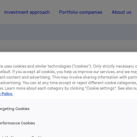
Investment approach
Portfolio companies
About us
el - Dag J. Opedal
e uses cookies and similar technologies (“cookies”). Only strictly necessary 
efault. If you accept all cookies, you help us improve our services, and we m
ant content and advertising. This may involve sharing information with partn
2 June 2005, 10:54
| Regulatory information
advertising. You can at any time accept or reject different cookie categories
es. Learn more about each category by clicking “Cookie settings”. See also o
eldepliktig handel - Dag 
 Policy.
Opedal
argeting Cookies
erformance Cookies
sen er NOK 242. Disse opsjonene kan utøves i perioden fra
et for offentliggjørelse av Orklas årsresultat for 2007 (febru