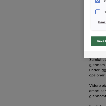
S
og utløpe
Orkla ASA
F
opsjoner 
strikekurs
Cooki
Etter det
Ny tildel
Sum opsjo
Save 
Hvis i uop
Total aks
Samlet ut
gjennom f
underligg
opsjoner
Videre ei
amortiser
gjennomfø