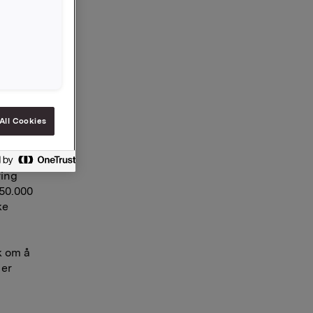
.000
o år med
All Cookies
000.
.000
ring
450.000
ke
k om å
 er