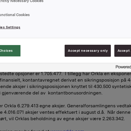
trictly Necessary Cookies
r 28. februar 2011.
 har videre forpliktet seg til å tildele Opedal tilsvarende 50
unctional Cookies
(hans tidligere avtale var 30.000) henholdsvis om et år og t
 lik børskurs på tildelingstidspunktet tillagt 10%.
es Settings
te fremkommer følgende for Dag J. Opedal:
ing: 20.000 opsjoner.
ner etter tildeling 180.000.
Choices
Accept necessary only
Accept 
psagt stilling; tildeling i 2006: 50.000 og tildeling i 2007: 50.
jebeholdning 21.213. Kontantbonus (syntetiske opsjoner): 70
stedte opsjoner er 1.705.477. I tillegg har Orkla en ekspone
inansielt, kontantavregnet derivat en sikringsposisjon på 
ende aksjer i sikringsposisjonen knyttet til 430.500 syntetis
 i gjenværende del av kontantbonusordningen.
er Orkla 6.279.413 egne aksjer. General­forsamlingens vedta
e 4.016.071 aksjer ventes effektuert i august d.å. Når denne
rt, vil Orklas beholdning av egne aksjer være 2.263.342.