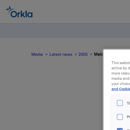
Media
Latest news
2005
Meldepliktig hand
This websit
active by d
more relev
media and 
your choic
M
and Cookie
T
P
Strikekur
tidspunkt