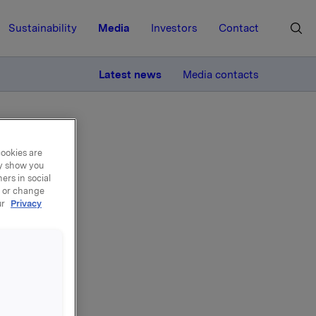
Sustainability
Media
Investors
Contact
MORE
Latest news
Media contacts
cookies are
ay show you
ers in social
, or change
ur
Privacy
J.
ar 2008)