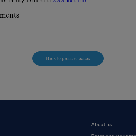
ersion may be found at
www.orkla.com
hments
Back to press releases
About us