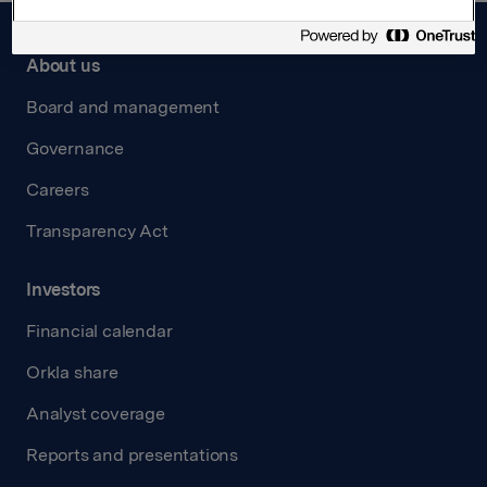
About us
Board and management
Governance
Careers
Transparency Act
Investors
Financial calendar
Orkla share
Analyst coverage
Reports and presentations