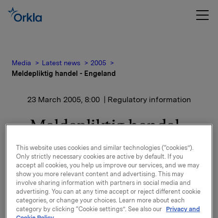
Media
Latest news
2005
Meldepliktig handel - Engeland
23 March 2005, 8:00
| Regulatory information
Meldepliktig handel -
Engeland
This website uses cookies and similar technologies (“cookies”).
Only strictly necessary cookies are active by default. If you
accept all cookies, you help us improve our services, and we may
Transaksjonene gjelder primærinnsider Roar
show you more relevant content and advertising. This may
Engeland, adm.dir. i Orkla ASA, som kjøpte netto
involve sharing information with partners in social media and
10.666 aksjer i Orkla den 22. mars 2005, idet han
advertising. You can at any time accept or reject different cookie
solgte 6.000 av ovennevnte aksjer i markedet til kurs
categories, or change your choices. Learn more about each
category by clicking “Cookie settings”. See also our
Privacy and
NOK 229,72. Hans nye beholding i Orkla er 23.768
Cookie Policy.