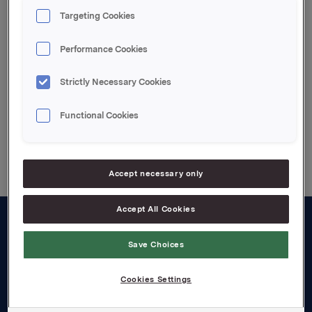
tilbudet fremgår av tilbudsdokumentet.
Targeting Cookies
Attachments
Performance Cookies
Vedlagt pdf file
Strictly Necessary Cookies
Functional Cookies
Back to press releases
Accept necessary only
Accept All Cookies
About us
Save Choices
Board and management
Cookies Settings
Governance