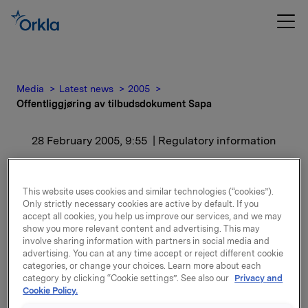
Media
Latest news
2005
Offentliggjøring av tilbudsdokument Sapa
28 February 2005, 9:55
| Regulatory information
Offentliggjøring av
This website uses cookies and similar technologies (“cookies”).
tilbudsdokument Sapa
Only strictly necessary cookies are active by default. If you
accept all cookies, you help us improve our services, and we may
show you more relevant content and advertising. This may
Tilbudsdokumentet for tilbudet er nå registrert hos
involve sharing information with partners in social media and
Finansinspektionen i Sverige og er tilgjengelig på
advertising. You can at any time accept or reject different cookie
categories, or change your choices. Learn more about each
Orklas hjemmesider, www.orkla.no. Tilbudsperioden
category by clicking “Cookie settings”. See also our
Privacy and
er fra og med 2. mars 2005 til og med 22. mars 2005.
Cookie Policy.
Tilbudsprisen er SEK 187 pr. aksje. De øvrige vilkår for