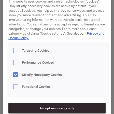
This website uses cookies and similar technologies (“cookies”).
Only strictly necessary cookies are active by default. If you
Orkla ASA förlänger sitt offentliga köpeanbud på
accept all cookies, you help us improve our services, and we may
show you more relevant content and advertising. This may
Chips Abp
involve sharing information with partners in social media and
advertising. You can at any time accept or reject different cookie
Orkla ASA:s ("Orkla") offentliga köpeanbud
categories, or change your choices. Learn more about each
("Anbudet") på samtliga aktier i Chips Abp ("Chips"),
category by clicking “Cookie settings”. See also our
Privacy and
som ursprungligen var avsett att löpa ut 28.1.2005 kl.
Cookie Policy.
16.00 (finsk tid) och som därefter förlängdes till
18.2.2005, förlängs med stöd av Anbudets villkor
Targeting Cookies
ytterligare till 4.3.2005 klockan 16.00 (finsk tid).
Performance Cookies
Företagsförvärvet behandlas av Europeiska
kommissionen med stöd av EG:s
Strictly Necessary Cookies
koncentrationsförordning. I syfte att försnabba
processen har Orkla till kommissionen givit ett
Functional Cookies
åtagande att avstå från ett
distributionsarrangemang gällande frysta pizzor,
köttbullar och biff om Anbudet fullföljs. Orkla anser
att sagda distributionsarrangemang representerar
Accept necessary only
en mycket begränsad andel av Chips omsättning