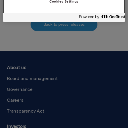
Cookies Settings
Back to press releases
About us
Board and management
Governance
Careers
Transparency Act
Investors