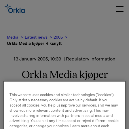
Media
Latest news
2005
Orkla Media kjøper Riksnytt
13 January 2005, 10:39
| Regulatory information
Orkla Media kjøper
Riksnytt
This website uses cookies and similar technologies (“cookies”).
Radio 1 har solgt nyhetstjenesten Riksnytt til Orkla
Only strictly necessary cookies are active by default. If you
accept all cookies, you help us improve our services, and we may
Media Dagspresse.
show you more relevant content and advertising. This may
involve sharing information with partners in social media and
"Vi er glade for å overta en velfungerende
advertising. You can at any time accept or reject different cookie
nyhetstjeneste som gjennom mange år har fått en
categories, or change your choices. Learn more about each