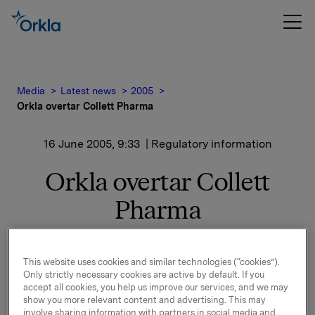
Media
Latest news
2005
Orkla overtar Collett Pharma
16 June 2005, 9:33
| Regulatory information
Orkla overtar Collett
Pharma
Aksjene i Collett Pharma overtas fra Ferd Private
Equity Fund (FPEF), som for halvannet år siden
This website uses cookies and similar technologies (“cookies”).
kjøpte selskapet fra Nycomed Pharma. FPEF har også
Only strictly necessary cookies are active by default. If you
accept all cookies, you help us improve our services, and we may
overtatt Pronova Biocare fra Norsk Hydro. Som en del
show you more relevant content and advertising. This may
av transaksjonen overtar Orkla Pronovas europeiske
involve sharing information with partners in social media and