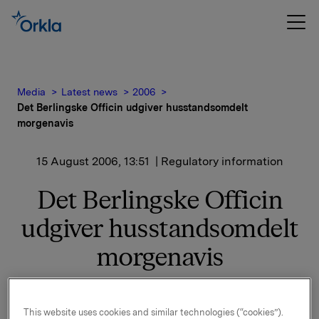
Media
Latest news
2006
Det Berlingske Officin udgiver husstandsomdelt
morgenavis
15 August 2006, 13:51
| Regulatory information
Det Berlingske Officin
udgiver husstandsomdelt
morgenavis
Det Berlingske Officin har arbejdet intenst
med planerne for en gratis, husstandsomdelt
This website uses cookies and similar technologies (“cookies”).