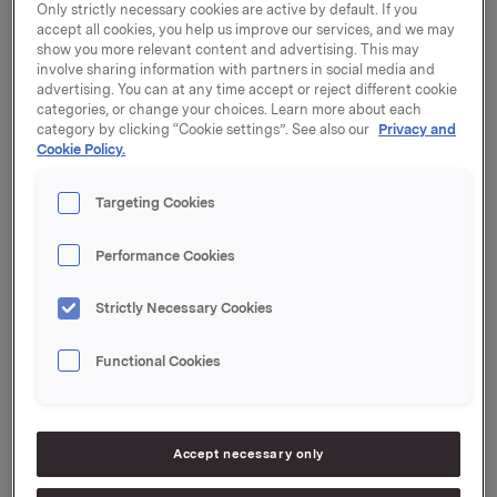
morgenavis i flere måneder, udtaler koncernchef
Only strictly necessary cookies are active by default. If you
Joachim Malling.
accept all cookies, you help us improve our services, and we may
show you more relevant content and advertising. This may
involve sharing information with partners in social media and
I torsdags blev det egentlige projekt skudt i
advertising. You can at any time accept or reject different cookie
gang med etableringen af en redaktion, der er samlet
categories, or change your choices. Learn more about each
fra mediehusets øvrige aviser. Den endelige
category by clicking “Cookie settings”. See also our
Privacy and
Cookie Policy.
beslutning om at være den første gratis
husstandsomdelte morgenavis i Danmark blev truffet
tirsdag formiddag. Og allerede mindre end et døgn
Targeting Cookies
efter beslutningen vil morgenfriske danskere få
DATO i hånden, siger Joachim Malling.
Performance Cookies
Vi tror, at den moderne dansker har lyst til og
Strictly Necessary Cookies
behov for at få et hurtigt overblik i den fortravlede
morgenstund - et overblik der gør familien klar til
Functional Cookies
hverdagen. Mange børnefamilier abonnerer ikke på
en morgenavis, enten på grund af prisen eller på
grund af manglende tid om morgenen. DATO
henvender sig til de mennesker, der gerne vil have
Accept necessary only
overblik og være klar til hverdagen, men kun har 10
minutter til rådighed, siger den kommende