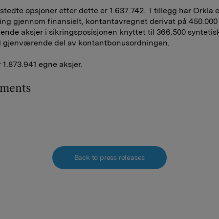
stedte opsjoner etter dette er 1.637.742. I tillegg har Orkla 
ng gjennom finansielt, kontantavregnet derivat på 450.000
ende aksjer i sikringsposisjonen knyttet til 366.500 syntetis
 i gjenværende del av kontantbonusordningen.
r 1.873.941 egne aksjer.
hments
Back to press releases