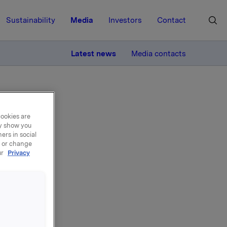
Sustainability
Media
Investors
Contact
MORE
Latest news
Media contacts
gve Chr. Moe
cookies are
ay show you
ers in social
, or change
er,
ur
Privacy
r
Chr.