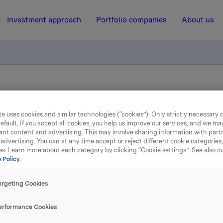
Investment approach
Portfolio companies
About us
el - opsjoner, Halvor Stenstadvold, Inger Johanne Solhaug og Try
e uses cookies and similar technologies (“cookies”). Only strictly necessary 
efault. If you accept all cookies, you help us improve our services, and we m
24 February 2006, 9:16
| Regulatory information
ant content and advertising. This may involve sharing information with partn
advertising. You can at any time accept or reject different cookie categories
ldepliktig handel - opsjon
es. Learn more about each category by clicking “Cookie settings”. See also o
 Policy.
Halvor Stenstadvold, Inge
argeting Cookies
anne Solhaug og Trygve 
erformance Cookies
Moe