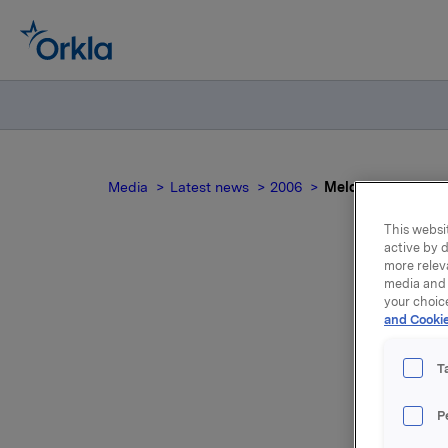
Media
Latest news
2006
Meldepliktig hand
This websit
active by d
more relev
media and 
Me
your choic
and Cookie
T
Joh
P