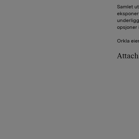
Samlet ut
eksponeri
underligg
opsjoner
Orkla eie
Attac