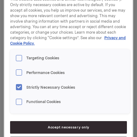
arbeidsplasser. Ordinære leveranser av Elkem Solar
Only strictly necessary cookies are active by default. If you
Silicon® planlegges å starte medio 2008.
accept all cookies, you help us improve our services, and we may
Investeringen legger grunnlaget for å bygge opp ett
show you more relevant content and advertising. This may
involve sharing information with partners in social media and
nytt høyteknologisk forretningsområde for Orkla
advertising. You can at any time accept or reject different cookie
med betydelig potensialet for ekspansjon.
categories, or change your choices. Learn more about each
category by clicking “Cookie settings”. See also our
Privacy and
Fabrikken integreres i Elkem Fiskaas eksisterende
Cookie Policy.
silisiumverk og vil i første trinn produsere 5000 tonn
silisium til solceller per år. Produksjonen baseres på
Targeting Cookies
en ny metallurgisk prosessteknologi utviklet av
Elkem Solar som både er konkurransedyktig og
Performance Cookies
miljøvennlig. Elkem har vært involvert i forskning og
teknologiutvikling knyttet til høyrent silisium siden
Strictly Necessary Cookies
begynnelsen av 1980-tallet.
Functional Cookies
- Byggingen av fabrikken i Kristiansand er et resultat
av langsiktig teknologiutvikling og kunnskap til å
industrialisere ny teknologi. Det er også en milepæl
for Elkem som selskap, som tar skrittet inn i et raskt
Accept necessary only
voksende marked drevet av den økende