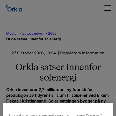
Media
Latest news
2006
Orkla satser innenfor solenergi
27 October 2006, 10:34
| Regulatory information
Orkla satser innenfor
solenergi
Orkla investerer 2,7 milliarder i ny fabrikk for
produksjon av høyrent silisium til solceller ved Elkem
Fiskaa i Kristiansand. Solar-satsingen bygger på ny
og miljøvennlig prosessteknologi, et unikt
forskningsmiljø og vil skape 140-150 nye
This website uses cookies and similar technologies (“cookies”).