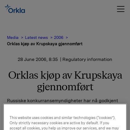
Media
Latest news
2006
Orklas kjøp av Krupskaya gjennomført
28 June 2006, 8:35
| Regulatory information
Orklas kjøp av Krupskaya
gjennomført
Russiske konkurransemyndigheter har nå godkjent
kjøpet av aksjene i Krupskaya, og handelen er
sluttført.
This website uses cookies and similar technologies (“cookies”).
Only strictly necessary cookies are active by default. If you
I 2005 ervervet Orkla det russiske sjokoladeselskapet
accept all cookies, you help us improve our services, and we may