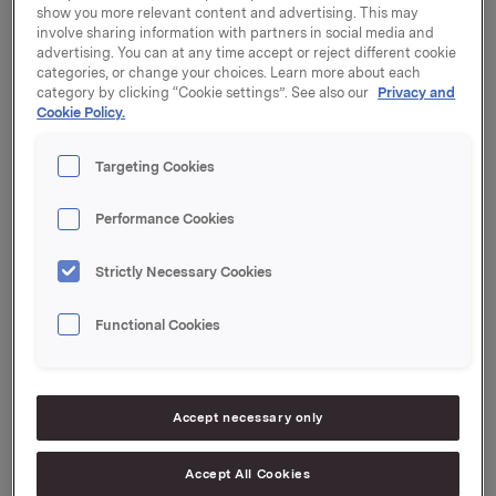
SladCo, som har sterke regionale posisjoner i
show you more relevant content and advertising. This may
sjokolade og sukkervarer i Russland. SladCo har
involve sharing information with partners in social media and
advertising. You can at any time accept or reject different cookie
fabrikker i Jekaterinburg (Ural) og Ulyanovsk (Volga).
categories, or change your choices. Learn more about each
category by clicking “Cookie settings”. See also our
Privacy and
- Krupskaya styrker vår stilling i det russiske
Cookie Policy.
sukkervaremarkedet. Selskapet har en ledende
markedposisjon i Nordvest-Russland, og oppkjøpet
Targeting Cookies
kompletterer SladCos sterke posisjon i andre
regioner av Russland, sier Håkon Chr. Andersen,
Performance Cookies
direktør for Orkla Foods CIS.
Strictly Necessary Cookies
- Integreringsplanen med Orkla ble avtalt på forhånd
for å sikre en smidig overgang. Utvekslingsbesøk
mellom Krupskaya og øvrige Orkla-virksomheter
Functional Cookies
pågår nå, sier administrerende direktør Nina
Stepanova i Krupskaya.
Accept necessary only
Partene er enige om ikke å offentliggjøre
kjøpesummen.
Accept All Cookies