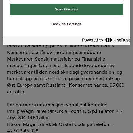
Med sine 143 millioner innbyggere er Russland det
største landet i Europa. Russlands marked for
Save Choices
dagligvarer er det femte største i Europa.
Cookies Settings
Om Orkla
:
Orkla er ett av Norges største børsnoterte konsern
med en omsetning på 55 milliarder kroner i 2005.
Konsernet består av forretningsområdene
Merkevarer, Spesialmaterialer og Finansielle
investeringer. Orkla er en ledende leverandør av
merkevarer til den nordiske dagligvarehandelen, og
har i tillegg en rekke sterke posisjoner i Sentral- og
Øst-Europa samt Russland. Konsernet har ca. 35 000
ansatte.
For nærmere informasjon, vennligst kontakt:
Philip Wegh, direktør Orkla Foods CIS på telefon + 7
495-784-1453 eller
Håkon Mageli, direktør Orkla Foods på telefon +
47 928 45 828