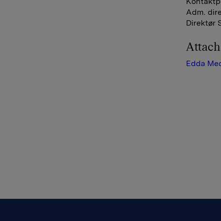
Kontaktp
Adm. direk
Direktør S
Attac
Edda Med