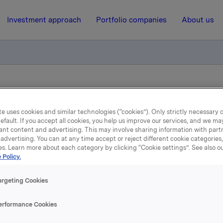
Investment approach
Portfolio companies
About us
a Edda Media
e uses cookies and similar technologies (“cookies”). Only strictly necessary 
efault. If you accept all cookies, you help us improve our services, and we m
13 October 2006, 13:11
| Regulatory information
ant content and advertising. This may involve sharing information with partn
advertising. You can at any time accept or reject different cookie categories
essemelding fra Edda Me
es. Learn more about each category by clicking “Cookie settings”. See also o
 Policy.
argeting Cookies
navn og sin logo ønsker Edda Media AS å signalisere at det 
e og offensivt medieselskap som tar pulsen på og forstår 
erformance Cookies
ger.