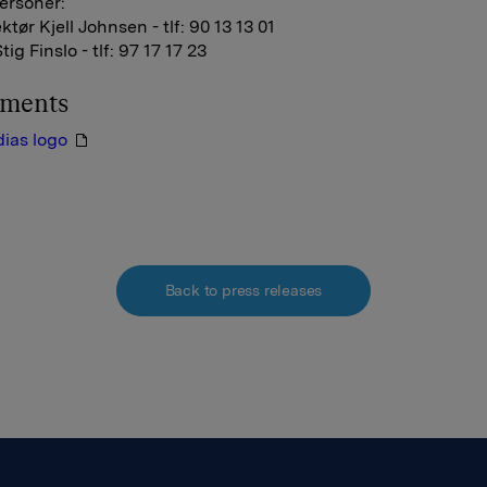
ersoner:
tør Kjell Johnsen - tlf: 90 13 13 01
tig Finslo - tlf: 97 17 17 23
hments
ias logo
Back to press releases