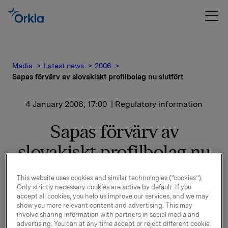
Media
Latest news
2006
Sapas förvärv av slovakiskt profilbolag nu slutfört
4 January 2006, 17:00
| Regulatory information
Sapas förvärv av
slovakiskt profilbolag nu
slutfört
This website uses cookies and similar technologies (“cookies”).
Only strictly necessary cookies are active by default. If you
Alufinal, som är beläget i Ziar nad Hronom, har en
accept all cookies, you help us improve our services, and we may
show you more relevant content and advertising. This may
stark position på den slovakiska och tjeckiska
involve sharing information with partners in social media and
marknaden med en omsättning på 35 miljoner Euro
advertising. You can at any time accept or reject different cookie