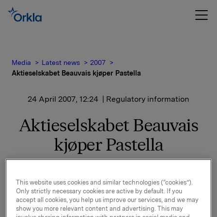
Media
Latest news
2007
Aktieselskabet Beauvais kjøper Pastella
24 April 2007, 12:24
| Regulatory information
Aktieselskabet Beauvais
kjøper Pastella
Pastella er i dag markedsleder innen fersk pasta i
Danmark, Sverige, Finland og Nederland.
This website uses cookies and similar technologies (“cookies”).
Hovedkontoret ligger i Fredericia i Danmark, og
Only strictly necessary cookies are active by default. If you
selskapet har produksjonsvirksomhet i Fredericia og
accept all cookies, you help us improve our services, and we may
show you more relevant content and advertising. This may
Skovlund. Pastella har en årlig omsetning på ca. 130